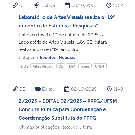
CE
Notícia
06/10/2025
13:52
Ministério da Cidadania
Laboratório de Artes Visuais realiza o “19º
Ministério da Saúde
encontro de Estudos e Pesquisas”
Entre os dias 8 e 10 de outubro de 2025, o
Ministério de Minas e Energia
Laboratório de Artes Visuais (LAV/CE) estará
realizando o seu “19º encontro […]
Ministério da Ciência, Tecnologia, Inovações e Comunicações
Categoria:
Eventos
,
Notícias
Tags:
Artes Visuais
CE
LAV
ppge
UFSM
Ministério do Meio Ambiente
Ministério do Turismo
CE
Edital
02/10/2025
11:48
2/2025 – EDITAL 02/2025 – PPPG/UFSM
Ministério do Desenvolvimento Regional
Consulta Pública para Coordenação e
Coordenação Substituta do PPPG
Controladoria-Geral da União
Ultimas publicações: (total de 1 item)
Ministério da Mulher, da Família e dos Direitos Humanos