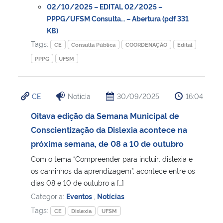
02/10/2025 – EDITAL 02/2025 –
PPPG/UFSM Consulta… – Abertura (pdf 331
Secretaria-Geral
KB)
Tags:
CE
Consulta Pública
COORDENAÇÃO
Edital
Secretaria de Governo
PPPG
UFSM
Gabinete de Segurança Institucional
CE
Notícia
30/09/2025
16:04
Advocacia-Geral da União
Oitava edição da Semana Municipal de
Conscientização da Dislexia acontece na
Banco Central do Brasil
próxima semana, de 08 a 10 de outubro
Planalto
Com o tema “Compreender para incluir: dislexia e
os caminhos da aprendizagem”, acontece entre os
dias 08 e 10 de outubro a […]
Categoria:
Eventos
,
Notícias
Tags:
CE
Dislexia
UFSM