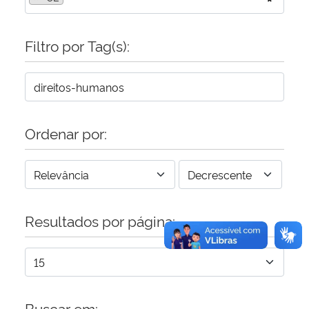
Secretaria-Geral
Filtro por Tag(s):
Secretaria de Governo
Gabinete de Segurança Institucional
Ordenar por:
Advocacia-Geral da União
Banco Central do Brasil
Planalto
Resultados por página:
Buscar em: