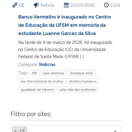
CE
Notícia
13/03/2026
13:01
Ministério da Cidadania
Banco Vermelho é inaugurado no Centro
Ministério da Saúde
de Educação da UFSM em memória da
estudante Luanne Garcez da Silva
Ministério de Minas e Energia
Na tarde de 9 de março de 2026, foi inaugurado
no Centro de Educação (CE) da Universidade
Ministério da Ciência, Tecnologia, Inovações e Comunicações
Federal de Santa Maria (UFSM) […]
Categoria:
Notícias
Ministério do Meio Ambiente
Tags:
8M
casa verônica
destaque ufsm
dia internacional da mulher
direitos humanos
Ministério do Turismo
Igualdade de Gênero
pela vida das mulheres
Ministério do Desenvolvimento Regional
Filtro por sites:
Controladoria-Geral da União
×
Ministério da Mulher, da Família e dos Direitos Humanos
CE
×