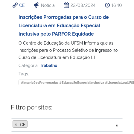
CE
Notícia
22/08/2024
16:40
Ministério da Cidadania
Inscrições Prorrogadas para o Curso de
Ministério da Saúde
Licenciatura em Educação Especial
Inclusiva pelo PARFOR Equidade
Ministério de Minas e Energia
O Centro de Educação da UFSM informa que as
inscrições para o Processo Seletivo de ingresso no
Ministério da Ciência, Tecnologia, Inovações e Comunicações
Curso de Licenciatura em Educação […]
Categoria:
Trabalho
Ministério do Meio Ambiente
Tags:
#InscriçõesProrrogadas #EducaçãoEspecialInclusiva #LicenciaturaUF
Ministério do Turismo
Ministério do Desenvolvimento Regional
Filtro por sites:
Controladoria-Geral da União
×
CE
×
Ministério da Mulher, da Família e dos Direitos Humanos