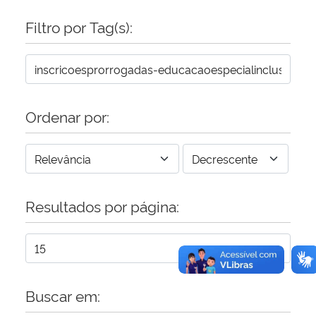
Filtro por Tag(s):
Secretaria-Geral
Secretaria de Governo
Gabinete de Segurança Institucional
Ordenar por:
Advocacia-Geral da União
Banco Central do Brasil
Resultados por página:
Planalto
Buscar em: