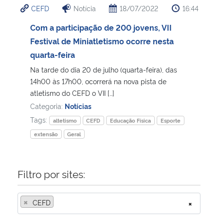
CEFD
Notícia
18/07/2022
16:44
Ministério da Cidadania
Com a participação de 200 jovens, VII
Ministério da Saúde
Festival de Miniatletismo ocorre nesta
quarta-feira
Ministério de Minas e Energia
Na tarde do dia 20 de julho (quarta-feira), das
14h00 às 17h00, ocorrerá na nova pista de
Ministério da Ciência, Tecnologia, Inovações e Comunicações
atletismo do CEFD o VII […]
Categoria:
Notícias
Ministério do Meio Ambiente
Tags:
altetismo
CEFD
Educação Física
Esporte
extensão
Geral
Ministério do Turismo
Ministério do Desenvolvimento Regional
Filtro por sites:
Controladoria-Geral da União
×
CEFD
×
Ministério da Mulher, da Família e dos Direitos Humanos