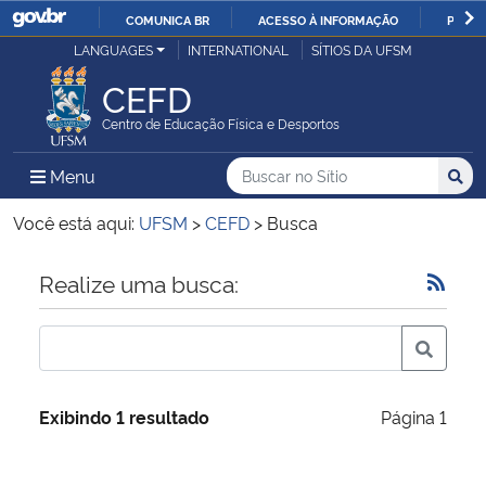
COMUNICA BR
ACESSO À INFORMAÇÃO
PARTI
Casa Civil
LANGUAGES
INTERNATIONAL
SÍTIOS DA UFSM
IR
PARA
CEFD
Ministério da Justiça e Segurança Pública
O
Centro de Educação Física e Desportos
CONTEÚDO
Ministério da Defesa
Buscar no no Sítio
Busca
Busca:
Menu Principal do Sítio
Menu
Busc
Ministério das Relações Exteriores
Você está aqui:
UFSM
>
CEFD
>
Busca
Ministério da Economia
Início do conteúdo
Realize uma busca:
Ministério da Infraestrutura
Ministério da Agricultura, Pecuária e Abastecimento
Exibindo 1 resultado
Página 1
Ministério da Educação