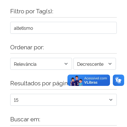
Filtro por Tag(s):
Secretaria-Geral
Secretaria de Governo
Gabinete de Segurança Institucional
Ordenar por:
Advocacia-Geral da União
Banco Central do Brasil
Resultados por página:
Planalto
Buscar em: