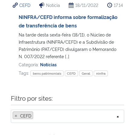
CEFD
Notícia
18/11/2022
17:14
Ministério da Cidadania
NINFRA/CEFD informa sobre formalização
Ministério da Saúde
de transferência de bens
Na tarde desta sexta-feira (18/11), o Núcleo de
Ministério de Minas e Energia
Infraestrutura (NINFRA/CEFD) e a Subdivisão de
Patrimônio (PAT/CEFD) divulgaram o Memorando
Ministério da Ciência, Tecnologia, Inovações e Comunicações
N. 007/2022 referente […]
Categoria:
Notícias
Ministério do Meio Ambiente
Tags:
bens patrimoniais
CEFD
Geral
ninfra
Ministério do Turismo
Filtro por sites:
Ministério do Desenvolvimento Regional
×
CEFD
×
Controladoria-Geral da União
Ministério da Mulher, da Família e dos Direitos Humanos