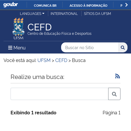
COMUNICA BR
ACESSO À INFORMAÇÃO
PARTI
Casa Civil
LANGUAGES
INTERNATIONAL
SÍTIOS DA UFSM
IR
PARA
CEFD
Ministério da Justiça e Segurança Pública
O
Centro de Educação Física e Desportos
CONTEÚDO
Ministério da Defesa
Buscar no no Sítio
Busca
Busca:
Menu Principal do Sítio
Menu
Busc
Ministério das Relações Exteriores
Você está aqui:
UFSM
>
CEFD
>
Busca
Ministério da Economia
Início do conteúdo
Realize uma busca:
Ministério da Infraestrutura
Ministério da Agricultura, Pecuária e Abastecimento
Exibindo 1 resultado
Página 1
Ministério da Educação