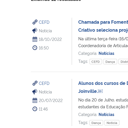
Chamada para Fomento 
CEFD
Criativo seleciona pro
Notícia
Na última terça-feira (16/
18/10/2022
Coordenadoria de Articula
16:50
Categoria:
Notícias
Tags:
CEFD
Dança
Distr
Alunos dos cursos de D
CEFD
Joinville.￼
Notícia
No dia 20 de Julho, estud
20/07/2022
estudantes da Educação Fís
11:46
Categoria:
Notícias
Tags:
Dança
Notícia