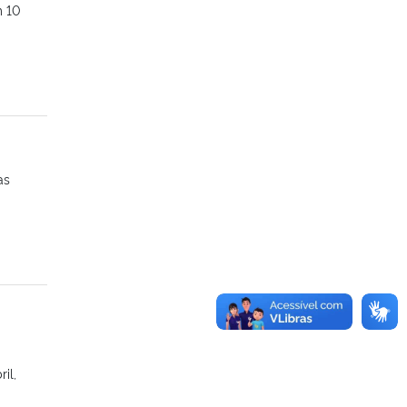
m 10
as
il,