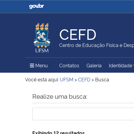
Casa Civil
Ministério da Justiça e
Segurança Pública
CEFD
Ministério da Agricultura,
Ministério da Educação
Centro de Educação Física e Des
Pecuária e Abastecimento
Menu Principal do Sítio
Menu
Contatos
Galeria
Identidade 
Ministério do Meio Ambiente
Ministério do Turismo
Você está aqui:
UFSM
>
CEFD
>
Busca
Início do conteúdo
Realize uma busca:
Secretaria de Governo
Gabinete de Segurança
Institucional
Exibindo 12 resultados