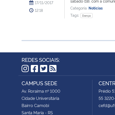
sábado (18), com a comuni
17/11/2017
Categoria:
Notícias
12:18
Tags:
Dança
REDES SOCIAIS:
Instagram
Facebook
Twitter
RSS
CAMPUS SEDE
CENTR
Av. Roraima nº 1000
Prédio 5
Cidade Universitária
55 3220
Bairro Camobi
cefd@uf
Santa Maria - RS