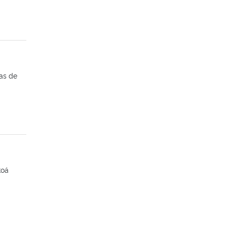
as de
koá