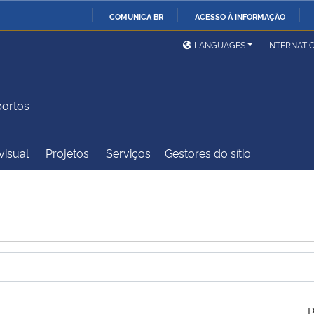
COMUNICA BR
ACESSO À INFORMAÇÃO
Ministério da Defesa
Ministério das Relações
Mini
IR
LANGUAGES
INTERNATI
Exteriores
PARA
O
Ministério da Cidadania
Ministério da Saúde
Mini
CONTEÚDO
portos
visual
Projetos
Serviços
Gestores do sítio
Ministério do
Controladoria-Geral da
Mini
Desenvolvimento Regional
União
Famí
Hum
Advocacia-Geral da União
Banco Central do Brasil
Plan
P