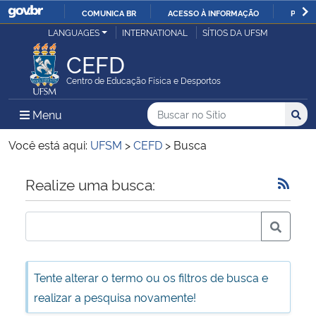
COMUNICA BR
ACESSO À INFORMAÇÃO
PARTI
Casa Civil
LANGUAGES
INTERNATIONAL
SÍTIOS DA UFSM
IR
PARA
CEFD
Ministério da Justiça e Segurança Pública
O
Centro de Educação Física e Desportos
CONTEÚDO
Ministério da Defesa
Buscar no no Sítio
Busca
Busca:
Menu Principal do Sítio
Menu
Busc
Ministério das Relações Exteriores
Você está aqui:
UFSM
>
CEFD
>
Busca
Ministério da Economia
Início do conteúdo
Realize uma busca:
Ministério da Infraestrutura
Ministério da Agricultura, Pecuária e Abastecimento
Tente alterar o termo ou os filtros de busca e
Ministério da Educação
realizar a pesquisa novamente!