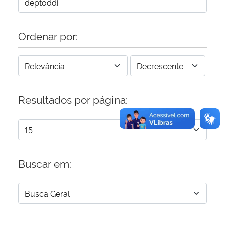
Secretaria-Geral
Ordenar por:
Secretaria de Governo
Gabinete de Segurança Institucional
Resultados por página:
Advocacia-Geral da União
Banco Central do Brasil
Planalto
Buscar em: