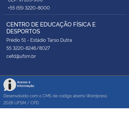
+55 (55) 3220-8000
CENTRO DE EDUCAÇÃO FÍSICA E
DESPORTOS
Prédio 51 - Estádio Tarso Dutra
55 3220-8246/8027
cefd@ufsm.br
Acesso à
Informação
Desenvolvido com o CMS de código aberto
Wordpress
2026
UFSM
/
CPD