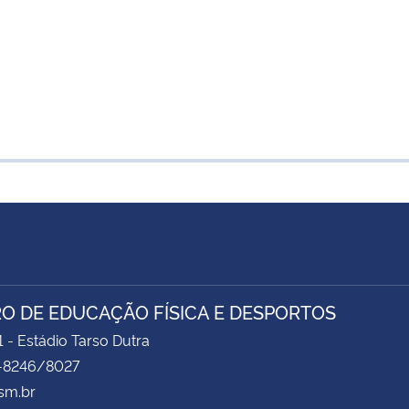
O DE EDUCAÇÃO FÍSICA E DESPORTOS
1 - Estádio Tarso Dutra
-8246/8027
sm.br