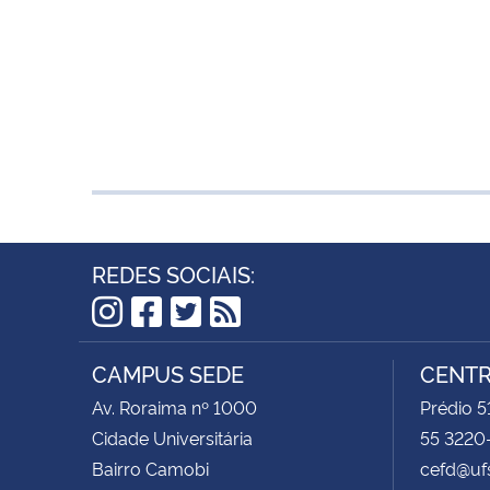
REDES SOCIAIS:
Instagram
Facebook
Twitter
RSS
CAMPUS SEDE
CENTR
Av. Roraima nº 1000
Prédio 5
Cidade Universitária
55 3220
Bairro Camobi
cefd@uf