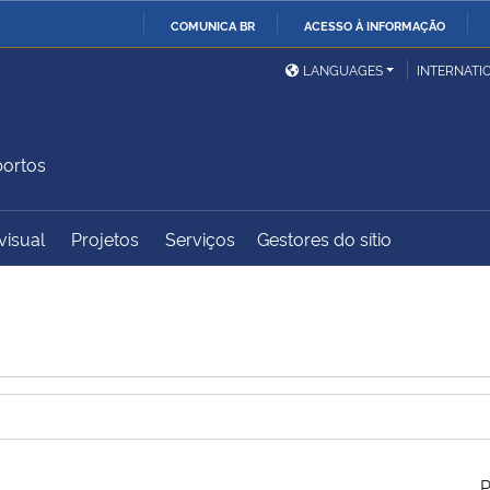
COMUNICA BR
ACESSO À INFORMAÇÃO
Ministério da Defesa
Ministério das Relações
Mini
IR
LANGUAGES
INTERNATI
Exteriores
PARA
O
Ministério da Cidadania
Ministério da Saúde
Mini
CONTEÚDO
portos
visual
Projetos
Serviços
Gestores do sítio
Ministério do
Controladoria-Geral da
Mini
Desenvolvimento Regional
União
Famí
Hum
Advocacia-Geral da União
Banco Central do Brasil
Plan
P