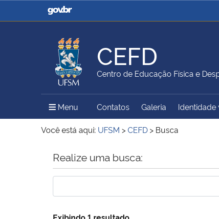
Casa Civil
Ministério da Justiça e
Segurança Pública
CEFD
Ministério da Agricultura,
Ministério da Educação
Centro de Educação Física e Des
Pecuária e Abastecimento
Menu Principal do Sítio
Menu
Contatos
Galeria
Identidade 
Ministério do Meio Ambiente
Ministério do Turismo
Você está aqui:
UFSM
>
CEFD
>
Busca
Início do conteúdo
Realize uma busca:
Secretaria de Governo
Gabinete de Segurança
Institucional
Exibindo 1 resultado