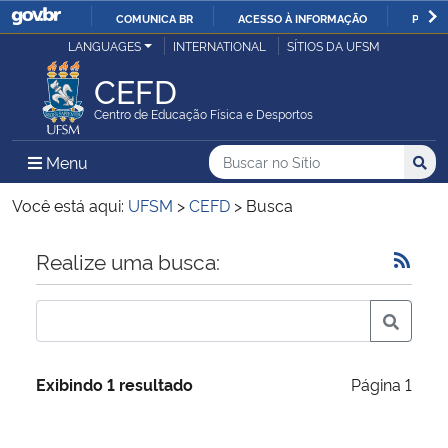
COMUNICA BR
ACESSO À INFORMAÇÃO
PARTI
Casa Civil
LANGUAGES
INTERNATIONAL
SÍTIOS DA UFSM
IR
PARA
CEFD
Ministério da Justiça e Segurança Pública
O
Centro de Educação Física e Desportos
CONTEÚDO
Ministério da Defesa
Buscar no no Sítio
Busca
Busca:
Menu Principal do Sítio
Menu
Busc
Ministério das Relações Exteriores
Você está aqui:
UFSM
>
CEFD
>
Busca
Ministério da Economia
Início do conteúdo
Realize uma busca:
Ministério da Infraestrutura
Ministério da Agricultura, Pecuária e Abastecimento
Exibindo 1 resultado
Página 1
Ministério da Educação