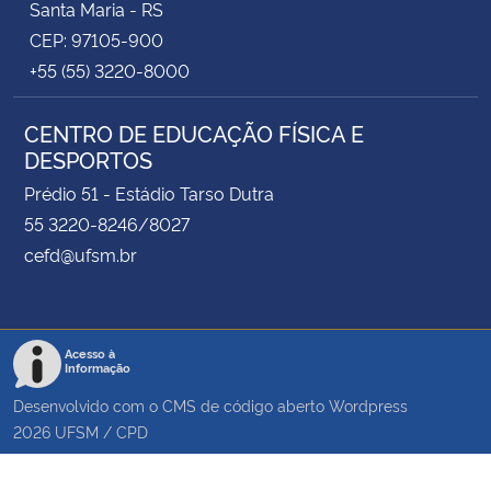
Santa Maria - RS
CEP: 97105-900
+55 (55) 3220-8000
CENTRO DE EDUCAÇÃO FÍSICA E
DESPORTOS
Prédio 51 - Estádio Tarso Dutra
55 3220-8246/8027
cefd@ufsm.br
Acesso à
Informação
Desenvolvido com o CMS de código aberto
Wordpress
2026
UFSM
/
CPD