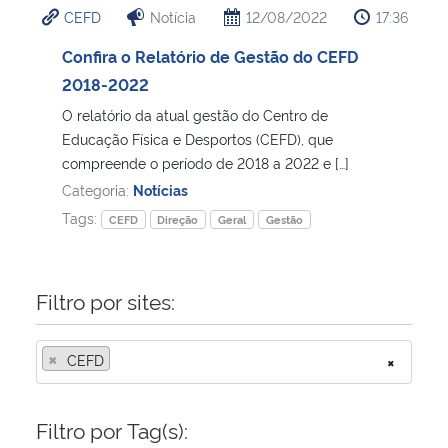
CEFD
Notícia
12/08/2022
17:36
Ministério da Cidadania
Confira o Relatório de Gestão do CEFD
Ministério da Saúde
2018-2022
O relatório da atual gestão do Centro de
Ministério de Minas e Energia
Educação Física e Desportos (CEFD), que
compreende o período de 2018 a 2022 e […]
Ministério da Ciência, Tecnologia, Inovações e Comunicações
Categoria:
Notícias
Tags:
CEFD
Direção
Geral
Gestão
Ministério do Meio Ambiente
Ministério do Turismo
Filtro por sites:
Ministério do Desenvolvimento Regional
×
CEFD
×
Controladoria-Geral da União
Filtro por Tag(s):
Ministério da Mulher, da Família e dos Direitos Humanos