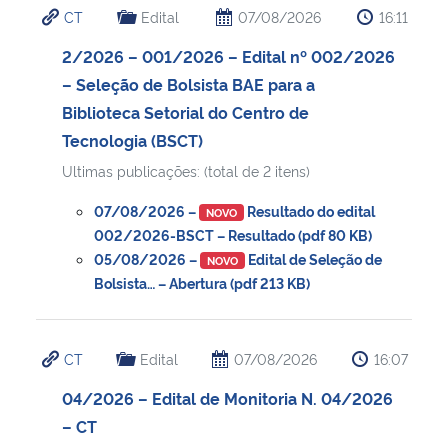
CT
Edital
07/08/2026
16:11
Ministério da Cidadania
2/2026 – 001/2026 – Edital nº 002/2026
Ministério da Saúde
– Seleção de Bolsista BAE para a
Biblioteca Setorial do Centro de
Ministério de Minas e Energia
Tecnologia (BSCT)
Ultimas publicações: (total de 2 itens)
Ministério da Ciência, Tecnologia, Inovações e Comunicações
07/08/2026 –
Resultado do edital
NOVO
Ministério do Meio Ambiente
002/2026-BSCT – Resultado (pdf 80 KB)
05/08/2026 –
Edital de Seleção de
NOVO
Bolsista… – Abertura (pdf 213 KB)
Ministério do Turismo
Ministério do Desenvolvimento Regional
CT
Edital
07/08/2026
16:07
Controladoria-Geral da União
04/2026 – Edital de Monitoria N. 04/2026
– CT
Ministério da Mulher, da Família e dos Direitos Humanos