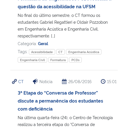
questão da acessibilidade na UFSM
Secretaria-Geral
No final do último semestre, o CT formou os
estudantes Gabriel Regattieri e Oldair Pozzobon
Secretaria de Governo
em Engenharia Acústica e Engenharia Civil,
respectivamente. […]
Categoria:
Geral
Gabinete de Segurança Institucional
Tags:
Acessibilidade
CT
Engenharia Acústica
Advocacia-Geral da União
Engenharia Civil
Formatura
PCDs
Banco Central do Brasil
CT
Notícia
26/08/2016
15:01
Planalto
3ª Etapa do “Conversa de Professor”
discute a permanência dos estudantes
com deficiência
Na última quarta-feira (24), o Centro de Tecnologia
realizou a terceira etapa do “Conversa de