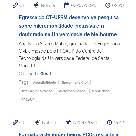
CT
Notícia
03/07/2025
09:20
Ministério da Cidadania
Egressa do CT-UFSM desenvolve pesquisa
Ministério da Saúde
sobre micromobilidade inclusiva em
doutorado na Universidade de Melbourne
Ministério de Minas e Energia
Ana Paula Soares Müller, graduada em Engenharia
Civil e mestre pelo PPGAUP do Centro de
Ministério da Ciência, Tecnologia, Inovações e Comunicações
Tecnologia da Universidade Federal de Santa
Maria […]
Ministério do Meio Ambiente
Categoria:
Geral
Tags:
Acessibilidade
Engenharia Civil
Ministério do Turismo
Internacionalização
Micromobilidade
Mobilidade
PPGAUP
Ministério do Desenvolvimento Regional
Controladoria-Geral da União
CT
Notícia
17/09/2024
15:42
Formatura de engenheiros PCDs ressalta a
Ministério da Mulher, da Família e dos Direitos Humanos