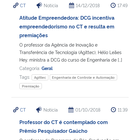
CT
Notícia
14/12/2018
17:49
Ministério da Cidadania
Atitude Empreendedora: DCG incentiva
Ministério da Saúde
empreendedorismo no CT e resulta em
premiações
Ministério de Minas e Energia
O professor da Agência de Inovação e
Transferência de Tecnologia (Agittec), Hélio Leães
Ministério da Ciência, Tecnologia, Inovações e Comunicações
Hey, ministra a DCG do curso de Engenharia de […]
Categoria:
Geral
Ministério do Meio Ambiente
Tags:
Agittec
Engenharia de Controle e Automação
Premiação
Ministério do Turismo
Ministério do Desenvolvimento Regional
CT
Notícia
01/10/2018
11:39
Professor do CT é contemplado com
Controladoria-Geral da União
Prêmio Pesquisador Gaúcho
Ministério da Mulher, da Família e dos Direitos Humanos