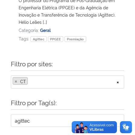
O professor do Programa de Pós-Graduação em
Engenharia Elétrica (PPGEE) e da Agência de
Secretaria-Geral
Inovação e Transferência de Tecnologia (Agittec),
Hélio Leães […]
Categoria:
Geral
Secretaria de Governo
Tags:
Agittec
PPGEE
Premiação
Gabinete de Segurança Institucional
Filtro por sites:
Advocacia-Geral da União
Banco Central do Brasil
×
CT
×
Planalto
Filtro por Tag(s):