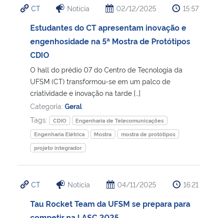
CT
Notícia
02/12/2025
15:57
Ministério da Cidadania
Estudantes do CT apresentam inovação e
Ministério da Saúde
engenhosidade na 5ª Mostra de Protótipos
CDIO
Ministério de Minas e Energia
O hall do prédio 07 do Centro de Tecnologia da
UFSM (CT) transformou-se em um palco de
Ministério da Ciência, Tecnologia, Inovações e Comunicações
criatividade e inovação na tarde […]
Categoria:
Geral
Ministério do Meio Ambiente
Tags:
CDIO
Engenharia de Telecomunicações
Engenharia Elétrica
Mostra
mostra de protótipos
Ministério do Turismo
projeto integrador
Ministério do Desenvolvimento Regional
CT
Notícia
04/11/2025
16:21
Controladoria-Geral da União
Tau Rocket Team da UFSM se prepara para
Ministério da Mulher, da Família e dos Direitos Humanos
competir na LASC 2025