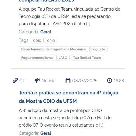
A equipe Tau Rocket Team, vinculada ao Centro de
Secretaria-Geral
Tecnologia (CT) da UFSM, está se preparando
para disputar a LASC 2025 (Latin […]
Secretaria de Governo
Categoria:
Geral
Tags:
CDIO
CPIO
Gabinete de Segurança Institucional
Departamento de Engenharia Mecânica
Foguete
Foguetemodelismo
LASC
Tau Rocket Team
Advocacia-Geral da União
Banco Central do Brasil
CT
Notícia
08/07/2025
16:23
Teoria e prática se encontram na 4ª edição
Planalto
da Mostra CDIO da UFSM
A 4° edição da mostra de protótipos CDIO
aconteceu nesta segunda-feira (07) no Hall do
prédio 07. O evento reuniu estudantes e […]
Categoria:
Geral