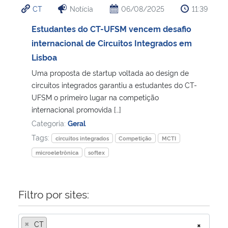
CT
Notícia
06/08/2025
11:39
Ministério da Cidadania
Estudantes do CT-UFSM vencem desafio
Ministério da Saúde
internacional de Circuitos Integrados em
Lisboa
Ministério de Minas e Energia
Uma proposta de startup voltada ao design de
circuitos integrados garantiu a estudantes do CT-
Ministério da Ciência, Tecnologia, Inovações e Comunicações
UFSM o primeiro lugar na competição
internacional promovida […]
Ministério do Meio Ambiente
Categoria:
Geral
Tags:
circuitos integrados
Competição
MCTI
Ministério do Turismo
microeletrônica
softex
Ministério do Desenvolvimento Regional
Filtro por sites:
Controladoria-Geral da União
×
CT
×
Ministério da Mulher, da Família e dos Direitos Humanos