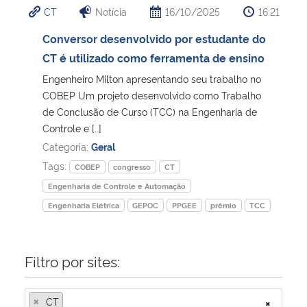
CT
Notícia
16/10/2025
16:21
Ministério da Cidadania
Conversor desenvolvido por estudante do
Ministério da Saúde
CT é utilizado como ferramenta de ensino
Engenheiro Milton apresentando seu trabalho no
Ministério de Minas e Energia
COBEP Um projeto desenvolvido como Trabalho
de Conclusão de Curso (TCC) na Engenharia de
Ministério da Ciência, Tecnologia, Inovações e Comunicações
Controle e […]
Categoria:
Geral
Ministério do Meio Ambiente
Tags:
COBEP
congresso
CT
Engenharia de Controle e Automação
Ministério do Turismo
Engenharia Elétrica
GEPOC
PPGEE
prêmio
TCC
Ministério do Desenvolvimento Regional
Filtro por sites:
Controladoria-Geral da União
×
CT
×
Ministério da Mulher, da Família e dos Direitos Humanos