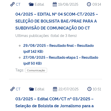
CT
Edital
19/08/2025
09:14
Ministério da Cidadania
04/2025 – EDITAL Nº 04 SCOM-CT/2025 –
Ministério da Saúde
SELEÇÃO DE BOLSISTA BAE/PRAE PARA A
SUBDIVISÃO DE COMUNICAÇÃO DO CT
Ministério de Minas e Energia
Ultimas publicações: (total de 3 itens)
Ministério da Ciência, Tecnologia, Inovações e Comunicações
29/08/2025 – Resultado final – Resultado
(pdf 142 KB)
Ministério do Meio Ambiente
27/08/2025 – Resultado etapa 1 – Resultado
(pdf 50 KB)
Tags:
Ministério do Turismo
Comunicação
Ministério do Desenvolvimento Regional
CT
Edital
22/07/2025
10:51
Controladoria-Geral da União
03/2025 – Edital COM/CT nº 03/2025 –
Seleção de Bolsista de Jornalismo para a
Ministério da Mulher, da Família e dos Direitos Humanos