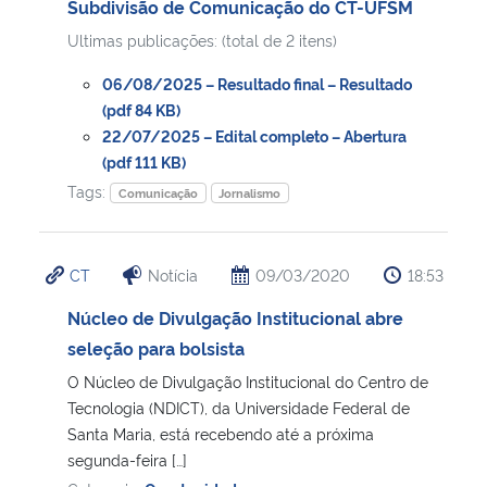
Subdivisão de Comunicação do CT-UFSM
Ultimas publicações: (total de 2 itens)
Secretaria-Geral
06/08/2025 – Resultado final – Resultado
Secretaria de Governo
(pdf 84 KB)
22/07/2025 – Edital completo – Abertura
(pdf 111 KB)
Gabinete de Segurança Institucional
Tags:
Comunicação
Jornalismo
Advocacia-Geral da União
CT
Notícia
09/03/2020
18:53
Banco Central do Brasil
Núcleo de Divulgação Institucional abre
Planalto
seleção para bolsista
O Núcleo de Divulgação Institucional do Centro de
Tecnologia (NDICT), da Universidade Federal de
Santa Maria, está recebendo até a próxima
segunda-feira […]