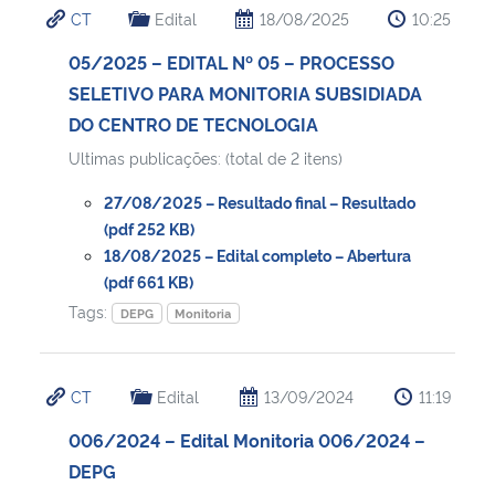
CT
Edital
18/08/2025
10:25
Ministério da Cidadania
05/2025 – EDITAL Nº 05 – PROCESSO
Ministério da Saúde
SELETIVO PARA MONITORIA SUBSIDIADA
DO CENTRO DE TECNOLOGIA
Ministério de Minas e Energia
Ultimas publicações: (total de 2 itens)
Ministério da Ciência, Tecnologia, Inovações e Comunicações
27/08/2025 – Resultado final – Resultado
(pdf 252 KB)
Ministério do Meio Ambiente
18/08/2025 – Edital completo – Abertura
(pdf 661 KB)
Tags:
Ministério do Turismo
DEPG
Monitoria
Ministério do Desenvolvimento Regional
CT
Edital
13/09/2024
11:19
Controladoria-Geral da União
006/2024 – Edital Monitoria 006/2024 –
DEPG
Ministério da Mulher, da Família e dos Direitos Humanos