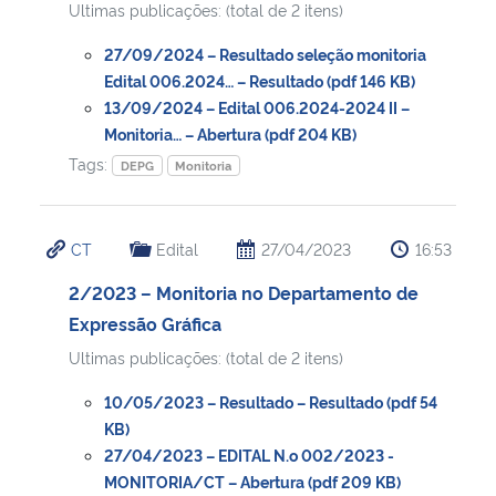
Ultimas publicações: (total de 2 itens)
Secretaria-Geral
27/09/2024 – Resultado seleção monitoria
Edital 006.2024… – Resultado (pdf 146 KB)
13/09/2024 – Edital 006.2024-2024 II –
Secretaria de Governo
Monitoria… – Abertura (pdf 204 KB)
Tags:
DEPG
Monitoria
Gabinete de Segurança Institucional
Advocacia-Geral da União
CT
Edital
27/04/2023
16:53
Banco Central do Brasil
2/2023 – Monitoria no Departamento de
Expressão Gráfica
Planalto
Ultimas publicações: (total de 2 itens)
10/05/2023 – Resultado – Resultado (pdf 54
KB)
27/04/2023 – EDITAL N.o 002/2023 -
MONITORIA/CT – Abertura (pdf 209 KB)