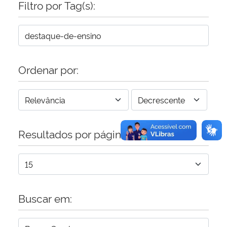
Filtro por Tag(s):
Secretaria-Geral
Secretaria de Governo
Ordenar por:
Gabinete de Segurança Institucional
Advocacia-Geral da União
Resultados por página:
Banco Central do Brasil
Planalto
Buscar em: