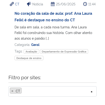
CT
Notícia
25/06/2025
11:44
Ministério da Cidadania
No coração da sala de aula: prof. Ana Laura
Ministério da Saúde
Felkl é destaque no ensino do CT
De sala em sala, a cada nova turma, Ana Laura
Ministério de Minas e Energia
Felkl foi construindo sua história. Com olhar atento
aos alunos e paixão […]
Ministério da Ciência, Tecnologia, Inovações e Comunicações
Categoria:
Geral
Tags:
Avaliação
Departamento de Expressão Gráfica
Ministério do Meio Ambiente
Destaque de ensino
Ministério do Turismo
Filtro por sites:
Ministério do Desenvolvimento Regional
×
CT
×
Controladoria-Geral da União
Ministério da Mulher, da Família e dos Direitos Humanos