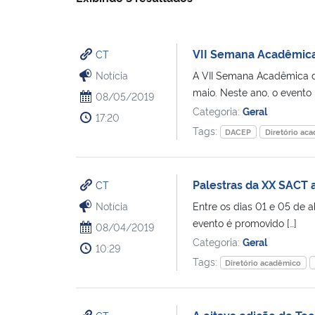
VII Semana Acadêmica 
CT
Notícia
A VII Semana Acadêmica d
maio. Neste ano, o evento [
08/05/2019
Categoria:
Geral
17:20
Tags:
DACEP
Diretório ac
Palestras da XX SACT 
CT
Notícia
Entre os dias 01 e 05 de 
evento é promovido […]
08/04/2019
Categoria:
Geral
10:29
Tags:
Diretório acadêmico
A oitava edição do Tecn