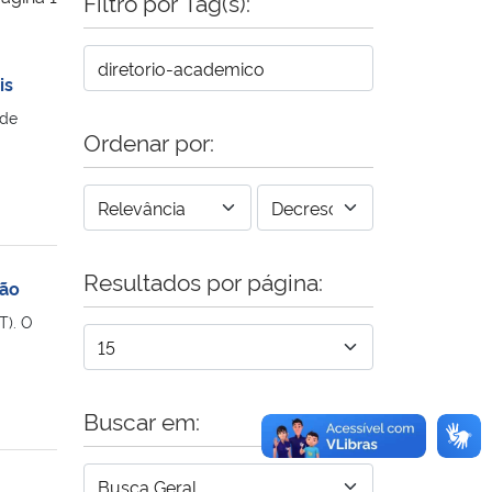
Filtro por Tag(s):
is
 de
Ordenar por:
Resultados por página:
ção
T). O
Buscar em: