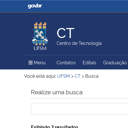
Casa Civil
Ministério da Justiça e
Segurança Pública
CT
Ministério da Agricultura,
Ministério da Educação
Centro de Tecnologia
Pecuária e Abastecimento
Menu Principal do Sítio
Menu
Contatos
Editais
Graduação
Ministério do Meio Ambiente
Ministério do Turismo
Você está aqui:
UFSM
>
CT
>
Busca
Início do conteúdo
Realize uma busca:
Secretaria de Governo
Gabinete de Segurança
Institucional
Exibindo 3 resultados