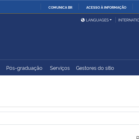
COMUNICA BR
ACESSO À INFORMAÇÃO
Ministério da Defesa
Ministério das Relações
Mini
IR
LANGUAGES
INTERNATI
Exteriores
PARA
O
Ministério da Cidadania
Ministério da Saúde
Mini
CONTEÚDO
Pós-graduação
Serviços
Gestores do sítio
Ministério do
Controladoria-Geral da
Mini
Desenvolvimento Regional
União
Famí
Hum
Advocacia-Geral da União
Banco Central do Brasil
Plan
P