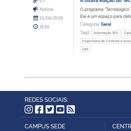
CT
Notícia
O programa “Tecnológico” v
Ele é um espaço para deba
15/06/2016
Categoria:
Geral
16:55
Tags:
Automação 360
Car
Engenharia de Controle e Aut
UAP
REDES SOCIAIS:
Instagram
Facebook
Twitter
YouTube
RSS
CAMPUS SEDE
CENTR