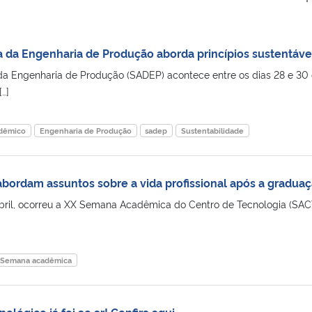
da Engenharia de Produção aborda princípios sustentáve
a Engenharia de Produção (SADEP) acontece entre os dias 28 e 30
…]
adêmico
Engenharia de Produção
sadep
Sustentabilidade
abordam assuntos sobre a vida profissional após a gradua
abril, ocorreu a XX Semana Acadêmica do Centro de Tecnologia (SAC
Semana acadêmica
ológico já foi ao ar! Confira aqui.