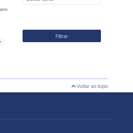
0am).
Filtrar
o
Voltar ao topo