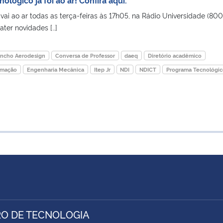
ai ao ar todas as terça-feiras às 17h05, na Rádio Universidade (80
ter novidades […]
ancho Aerodesign
Conversa de Professor
daeq
Diretório acadêmico
omação
Engenharia Mecânica
Itep Jr
NDI
NDICT
Programa Tecnológic
O DE TECNOLOGIA