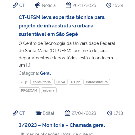
CT
Notícia
26/11/2025
15:39
Ministério da Cidadania
CT-UFSM leva expertise técnica para
Ministério da Saúde
projeto de infraestrutura urbana
sustentável em São Sepé
Ministério de Minas e Energia
O Centro de Tecnologia da Universidade Federal
de Santa Maria (CT-UFSM), por meio de seus
Ministério da Ciência, Tecnologia, Inovações e Comunicações
departamentos e laboratórios, está atuando em
um […]
Ministério do Meio Ambiente
Categoria:
Geral
Tags:
consultoria
DESA
DTRP
Infraestrutura
Ministério do Turismo
PPGECAM
urbana
Ministério do Desenvolvimento Regional
CT
Edital
27/04/2023
17:13
Controladoria-Geral da União
3/2023 – Monitoria – Chamada geral
Ministério da Mulher, da Família e dos Direitos Humanos
Ultimas publicações: (total de 4 itens)