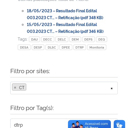
18/05/2023 – Resultado Final Edital
Secretaria-Geral
003.2023 CT… – Retificação (pdf 348 KB)
15/05/2023 – Resultado Final Edital
Secretaria de Governo
003.2023 CT… – Retificação (pdf 346 KB)
Tags:
DAU
DECC
DELC
DEM
DEPS
DEQ
Gabinete de Segurança Institucional
DESA
DESP
DLSC
DPEE
DTRP
Monitoria
Advocacia-Geral da União
Filtro por sites:
Banco Central do Brasil
×
CT
×
Planalto
Filtro por Tag(s):