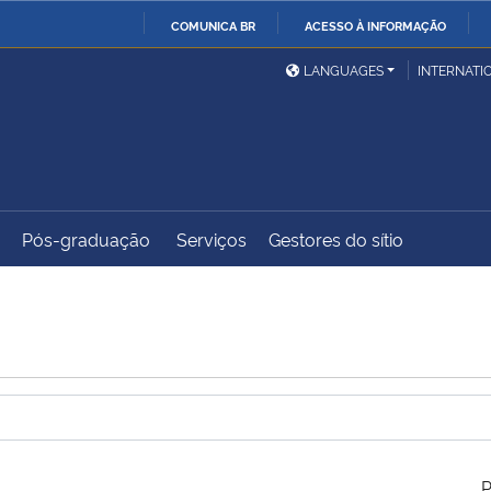
COMUNICA BR
ACESSO À INFORMAÇÃO
Ministério da Defesa
Ministério das Relações
Mini
IR
LANGUAGES
INTERNATI
Exteriores
PARA
O
Ministério da Cidadania
Ministério da Saúde
Mini
CONTEÚDO
Pós-graduação
Serviços
Gestores do sítio
Ministério do
Controladoria-Geral da
Mini
Desenvolvimento Regional
União
Famí
Hum
Advocacia-Geral da União
Banco Central do Brasil
Plan
P