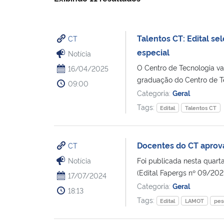
Talentos CT: Edital s
CT
especial
Notícia
O Centro de Tecnologia vai
16/04/2025
graduação do Centro de Te
09:00
Categoria:
Geral
Tags:
Edital
Talentos CT
Docentes do CT aprov
CT
Notícia
Foi publicada nesta quart
(Edital Fapergs nº 09/202
17/07/2024
Categoria:
Geral
18:13
Tags:
Edital
LAMOT
pes