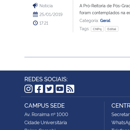
Notícia
A Pró-Reitoria de Pós-Gr
foram contemplados na edi
25/01/2019
Categoria:
Geral
17:21
Tags:
CNPq
Edital
REDES SOCIAIS:
Instagram
Facebook
Twitter
YouTube
RSS
CAMPUS SEDE
CENTR
Av. Roraima nº 1000
Secretar
Cidade Universitária
WhatsAp