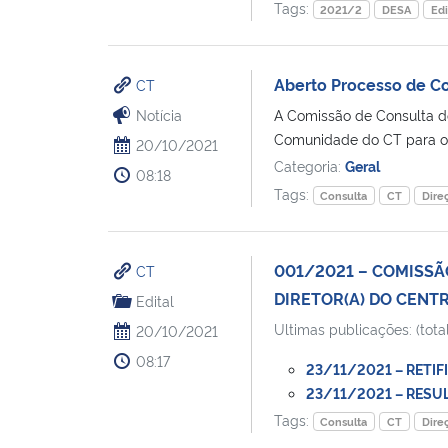
Tags:
2021/2
DESA
Edi
Aberto Processo de Co
CT
Notícia
A Comissão de Consulta do
Comunidade do CT para org
20/10/2021
Categoria:
Geral
08:18
Tags:
Consulta
CT
Dire
001/2021 – COMISSÃO
CT
DIRETOR(A) DO CENT
Edital
Ultimas publicações: (total
20/10/2021
08:17
23/11/2021 – RETIFI
23/11/2021 – RESULT
Tags:
Consulta
CT
Dire