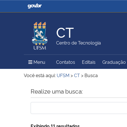
Casa Civil
Ministério da Justiça e
Segurança Pública
CT
Ministério da Agricultura,
Ministério da Educação
Centro de Tecnologia
Pecuária e Abastecimento
Menu Principal do Sítio
Menu
Contatos
Editais
Graduação
Ministério do Meio Ambiente
Ministério do Turismo
Você está aqui:
UFSM
>
CT
>
Busca
Início do conteúdo
Realize uma busca:
Secretaria de Governo
Gabinete de Segurança
Institucional
Exibindo 11 resultados