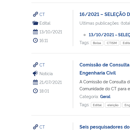
16/2021 – SELEÇÃO D
CT
Edital
Ultimas publicações: (total
13/10/2021
13/10/2021 – SELEÇÃ
16:11
Tags:
Bolsa
CTISM
Edita
Comissão de Consulta 
CT
Engenharia Civil
Notícia
A Comissão de Consulta do
21/07/2021
Comunidade do CT para es
18:01
Categoria:
Geral
Tags:
Edital
eleição
Eng
Seis pesquisadores do
CT