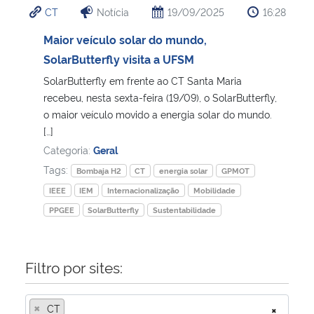
CT
Notícia
19/09/2025
16:28
Ministério da Cidadania
Maior veículo solar do mundo,
Ministério da Saúde
SolarButterfly visita a UFSM
SolarButterfly em frente ao CT Santa Maria
Ministério de Minas e Energia
recebeu, nesta sexta-feira (19/09), o SolarButterfly,
o maior veículo movido a energia solar do mundo.
Ministério da Ciência, Tecnologia, Inovações e Comunicações
[…]
Categoria:
Geral
Ministério do Meio Ambiente
Tags:
Bombaja H2
CT
energia solar
GPMOT
IEEE
IEM
Internacionalização
Mobilidade
Ministério do Turismo
PPGEE
SolarButterfly
Sustentabilidade
Ministério do Desenvolvimento Regional
Filtro por sites:
Controladoria-Geral da União
×
CT
×
Ministério da Mulher, da Família e dos Direitos Humanos