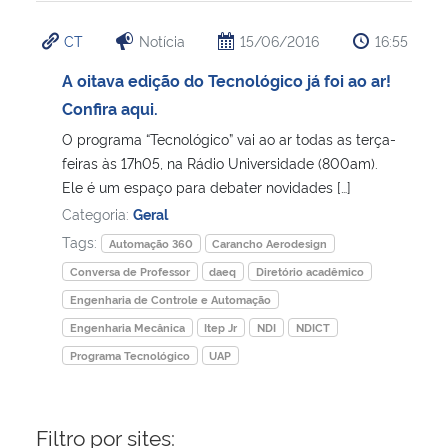
CT
Notícia
15/06/2016
16:55
A oitava edição do Tecnológico já foi ao ar!
Confira aqui.
O programa “Tecnológico” vai ao ar todas as terça-
feiras às 17h05, na Rádio Universidade (800am).
Ele é um espaço para debater novidades […]
Categoria:
Geral
Tags:
Automação 360
Carancho Aerodesign
Conversa de Professor
daeq
Diretório acadêmico
Engenharia de Controle e Automação
Engenharia Mecânica
Itep Jr
NDI
NDICT
Programa Tecnológico
UAP
Filtro por sites: