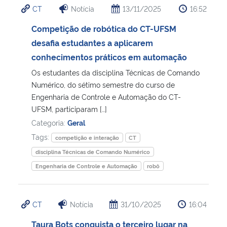
CT
Notícia
13/11/2025
16:52
Ministério da Cidadania
Competição de robótica do CT-UFSM
Ministério da Saúde
desafia estudantes a aplicarem
conhecimentos práticos em automação
Ministério de Minas e Energia
Os estudantes da disciplina Técnicas de Comando
Numérico, do sétimo semestre do curso de
Ministério da Ciência, Tecnologia, Inovações e Comunicações
Engenharia de Controle e Automação do CT-
UFSM, participaram […]
Ministério do Meio Ambiente
Categoria:
Geral
Tags:
competição e interação
CT
Ministério do Turismo
disciplina Técnicas de Comando Numérico
Engenharia de Controle e Automação
robô
Ministério do Desenvolvimento Regional
Controladoria-Geral da União
CT
Notícia
31/10/2025
16:04
Taura Bots conquista o terceiro lugar na
Ministério da Mulher, da Família e dos Direitos Humanos