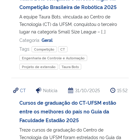
Competição Brasileira de Robótica 2025
Secretaria-Geral
A equipe Taura Bots, vinculada ao Centro de
Tecnologia (CT) da UFSM, conquistou o terceiro
Secretaria de Governo
lugar na categoria Small Size League – […]
Categoria:
Geral
Gabinete de Segurança Institucional
Tags:
Competição
CT
Engenharia de Controle e Automação
Advocacia-Geral da União
Projeto de extensão
Taura Bots
Banco Central do Brasil
CT
Notícia
31/10/2025
15:52
Planalto
Cursos de graduação do CT-UFSM estão
entre os melhores do país no Guia da
Faculdade Estadão 2025
Treze cursos de graduação do Centro de
Tecnologia da UFSM foram estrelados no Guia da