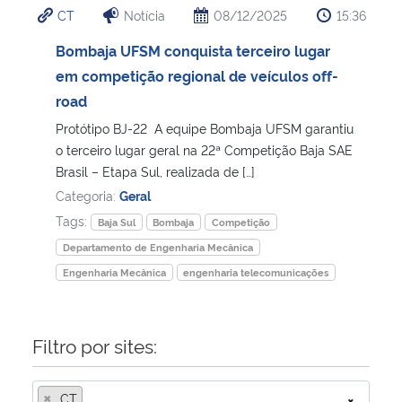
CT
Notícia
08/12/2025
15:36
Ministério da Cidadania
Bombaja UFSM conquista terceiro lugar
Ministério da Saúde
em competição regional de veículos off-
road
Ministério de Minas e Energia
Protótipo BJ-22 A equipe Bombaja UFSM garantiu
o terceiro lugar geral na 22ª Competição Baja SAE
Ministério da Ciência, Tecnologia, Inovações e Comunicações
Brasil – Etapa Sul, realizada de […]
Categoria:
Geral
Ministério do Meio Ambiente
Tags:
Baja Sul
Bombaja
Competição
Departamento de Engenharia Mecânica
Ministério do Turismo
Engenharia Mecânica
engenharia telecomunicações
Ministério do Desenvolvimento Regional
Filtro por sites:
Controladoria-Geral da União
×
Ministério da Mulher, da Família e dos Direitos Humanos
CT
×