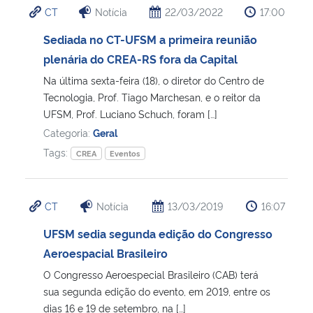
CT
Notícia
22/03/2022
17:00
Ministério da Cidadania
Sediada no CT-UFSM a primeira reunião
Ministério da Saúde
plenária do CREA-RS fora da Capital
Na última sexta-feira (18), o diretor do Centro de
Ministério de Minas e Energia
Tecnologia, Prof. Tiago Marchesan, e o reitor da
UFSM, Prof. Luciano Schuch, foram […]
Ministério da Ciência, Tecnologia, Inovações e Comunicações
Categoria:
Geral
Tags:
CREA
Eventos
Ministério do Meio Ambiente
Ministério do Turismo
CT
Notícia
13/03/2019
16:07
UFSM sedia segunda edição do Congresso
Ministério do Desenvolvimento Regional
Aeroespacial Brasileiro
Controladoria-Geral da União
O Congresso Aeroespecial Brasileiro (CAB) terá
sua segunda edição do evento, em 2019, entre os
dias 16 e 19 de setembro, na […]
Ministério da Mulher, da Família e dos Direitos Humanos