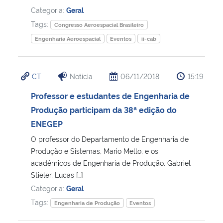
Categoria:
Geral
Secretaria-Geral
Tags:
Congresso Aeroespacial Brasileiro
Engenharia Aeroespacial
Eventos
ii-cab
Secretaria de Governo
CT
Notícia
06/11/2018
15:19
Gabinete de Segurança Institucional
Professor e estudantes de Engenharia de
Advocacia-Geral da União
Produção participam da 38ª edição do
ENEGEP
Banco Central do Brasil
O professor do Departamento de Engenharia de
Produção e Sistemas, Mario Mello, e os
Planalto
acadêmicos de Engenharia de Produção, Gabriel
Stieler, Lucas […]
Categoria:
Geral
Tags:
Engenharia de Produção
Eventos