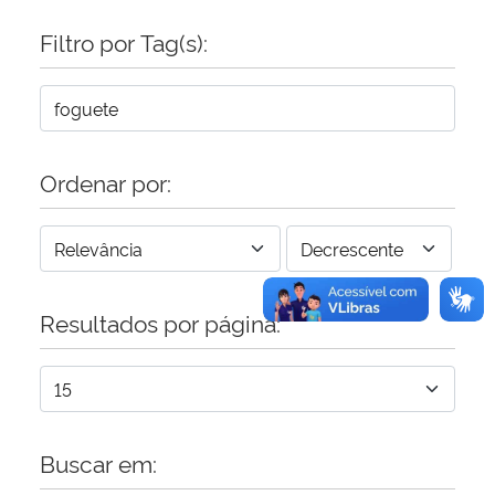
Filtro por Tag(s):
Secretaria-Geral
Secretaria de Governo
Gabinete de Segurança Institucional
Ordenar por:
Advocacia-Geral da União
Banco Central do Brasil
Resultados por página:
Planalto
Buscar em: