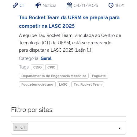
CT
Notícia
04/11/2025
16:21
Ministério da Cidadania
Tau Rocket Team da UFSM se prepara para
Ministério da Saúde
competir na LASC 2025
A equipe Tau Rocket Team, vinculada ao Centro de
Ministério de Minas e Energia
Tecnologia (CT) da UFSM, está se preparando
para disputar a LASC 2025 (Latin […]
Ministério da Ciência, Tecnologia, Inovações e Comunicações
Categoria:
Geral
Tags:
CDIO
CPIO
Ministério do Meio Ambiente
Departamento de Engenharia Mecânica
Foguete
Foguetemodelismo
LASC
Tau Rocket Team
Ministério do Turismo
Ministério do Desenvolvimento Regional
Filtro por sites:
Controladoria-Geral da União
×
CT
×
Ministério da Mulher, da Família e dos Direitos Humanos