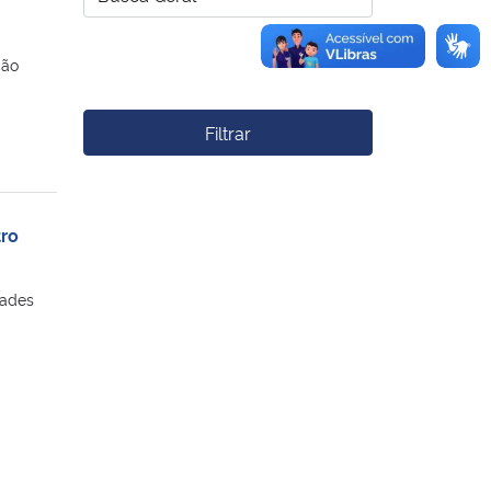
ção
Filtrar
tro
dades