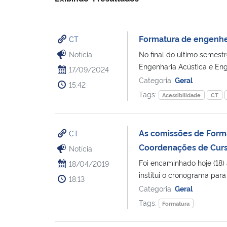
Formatura de engenhei
CT
Notícia
No final do último semest
Engenharia Acústica e Enge
17/09/2024
Categoria:
Geral
15:42
Tags:
Acessibilidade
CT
As comissões de Format
CT
Coordenações de Cur
Notícia
Foi encaminhado hoje (18)
18/04/2019
institui o cronograma para
18:13
Categoria:
Geral
Tags:
Formatura