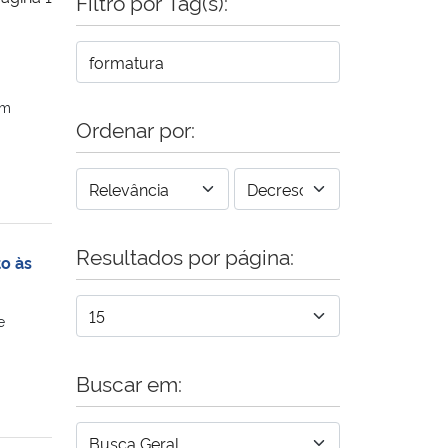
Filtro por Tag(s):
em
Ordenar por:
Resultados por página:
to às
e
Buscar em: