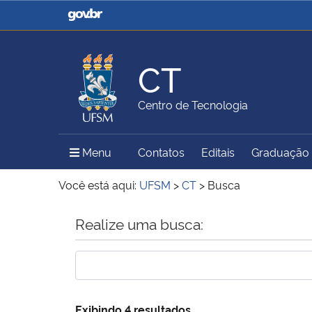
Casa Civil
Ministério da Justiça e
Segurança Pública
CT
Ministério da Agricultura,
Ministério da Educação
Centro de Tecnologia
Pecuária e Abastecimento
Menu Principal do Sítio
Menu
Contatos
Editais
Graduação
Ministério do Meio Ambiente
Ministério do Turismo
Você está aqui:
UFSM
>
CT
>
Busca
Início do conteúdo
Realize uma busca:
Secretaria de Governo
Gabinete de Segurança
Institucional
Exibindo 4 resultados