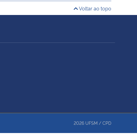
Voltar ao topo
2026
UFSM
/
CPD