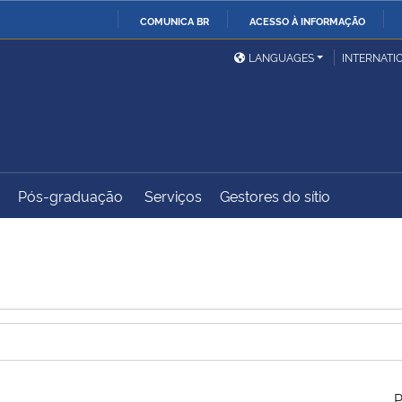
COMUNICA BR
ACESSO À INFORMAÇÃO
Ministério da Defesa
Ministério das Relações
Mini
IR
LANGUAGES
INTERNATI
Exteriores
PARA
O
Ministério da Cidadania
Ministério da Saúde
Mini
CONTEÚDO
Pós-graduação
Serviços
Gestores do sítio
Ministério do
Controladoria-Geral da
Mini
Desenvolvimento Regional
União
Famí
Hum
Advocacia-Geral da União
Banco Central do Brasil
Plan
P