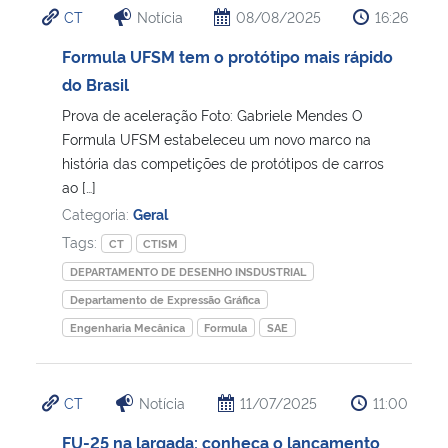
CT
Notícia
08/08/2025
16:26
Ministério da Cidadania
Formula UFSM tem o protótipo mais rápido
Ministério da Saúde
do Brasil
Prova de aceleração Foto: Gabriele Mendes O
Ministério de Minas e Energia
Formula UFSM estabeleceu um novo marco na
história das competições de protótipos de carros
Ministério da Ciência, Tecnologia, Inovações e Comunicações
ao […]
Categoria:
Geral
Ministério do Meio Ambiente
Tags:
CT
CTISM
DEPARTAMENTO DE DESENHO INSDUSTRIAL
Ministério do Turismo
Departamento de Expressão Gráfica
Engenharia Mecânica
Formula
SAE
Ministério do Desenvolvimento Regional
Controladoria-Geral da União
CT
Notícia
11/07/2025
11:00
FU-25 na largada: conheça o lançamento
Ministério da Mulher, da Família e dos Direitos Humanos