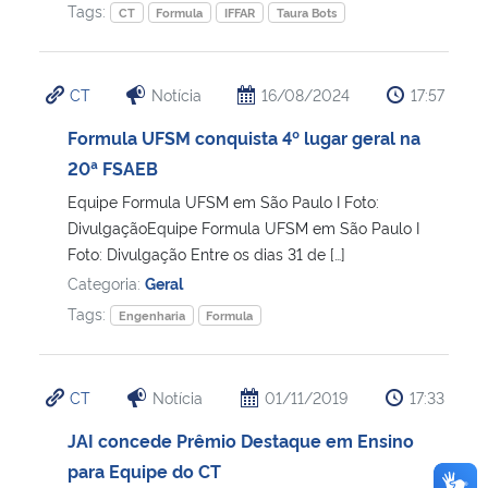
Tags:
CT
Formula
IFFAR
Taura Bots
CT
Notícia
16/08/2024
17:57
Formula UFSM conquista 4º lugar geral na
20ª FSAEB
Equipe Formula UFSM em São Paulo I Foto:
DivulgaçãoEquipe Formula UFSM em São Paulo I
Foto: Divulgação Entre os dias 31 de […]
Categoria:
Geral
Tags:
Engenharia
Formula
CT
Notícia
01/11/2019
17:33
JAI concede Prêmio Destaque em Ensino
para Equipe do CT