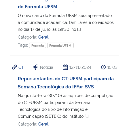
do Formula UFSM
Secretaria-Geral
O novo carro do Formula UFSM será apresentado
à comunidade acadêmica, familiares e convidados
Secretaria de Governo
no dia 17 de julho, às 19h30, no […]
Categoria:
Geral
Gabinete de Segurança Institucional
Tags:
Formula
Fórmula UFSM
Advocacia-Geral da União
CT
Notícia
12/11/2024
15:03
Banco Central do Brasil
Representantes do CT-UFSM participam da
Semana Tecnológica do IFFar-SVS
Planalto
Na quinta-feira (30/10) as equipes de competição
do CT-UFSM participaram da Semana
Tecnológica do Eixo de Informação e
Comunicação (SETEIC) do Instituto […]
Categoria:
Geral