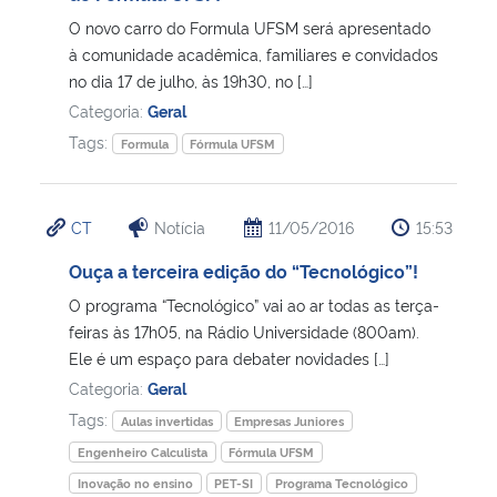
O novo carro do Formula UFSM será apresentado
Secretaria-Geral
à comunidade acadêmica, familiares e convidados
no dia 17 de julho, às 19h30, no […]
Categoria:
Geral
Secretaria de Governo
Tags:
Formula
Fórmula UFSM
Gabinete de Segurança Institucional
CT
Notícia
11/05/2016
15:53
Advocacia-Geral da União
Ouça a terceira edição do “Tecnológico”!
Banco Central do Brasil
O programa “Tecnológico” vai ao ar todas as terça-
feiras às 17h05, na Rádio Universidade (800am).
Planalto
Ele é um espaço para debater novidades […]
Categoria:
Geral
Tags:
Aulas invertidas
Empresas Juniores
Engenheiro Calculista
Fórmula UFSM
Inovação no ensino
PET-SI
Programa Tecnológico