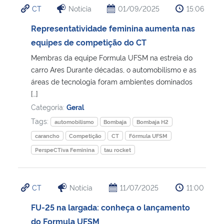
CT
Notícia
01/09/2025
15:06
Ministério da Cidadania
Representatividade feminina aumenta nas
Ministério da Saúde
equipes de competição do CT
Membras da equipe Formula UFSM na estreia do
Ministério de Minas e Energia
carro Ares Durante décadas, o automobilismo e as
áreas de tecnologia foram ambientes dominados
Ministério da Ciência, Tecnologia, Inovações e Comunicações
[…]
Categoria:
Geral
Ministério do Meio Ambiente
Tags:
automobilismo
Bombaja
Bombaja H2
carancho
Competição
CT
Fórmula UFSM
Ministério do Turismo
PerspeCTiva Feminina
tau rocket
Ministério do Desenvolvimento Regional
CT
Notícia
11/07/2025
11:00
Controladoria-Geral da União
FU-25 na largada: conheça o lançamento
do Formula UFSM
Ministério da Mulher, da Família e dos Direitos Humanos