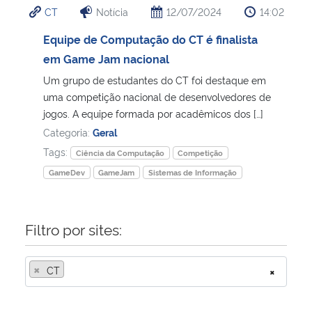
CT
Notícia
12/07/2024
14:02
Ministério da Cidadania
Equipe de Computação do CT é finalista
Ministério da Saúde
em Game Jam nacional
Um grupo de estudantes do CT foi destaque em
Ministério de Minas e Energia
uma competição nacional de desenvolvedores de
jogos. A equipe formada por acadêmicos dos […]
Ministério da Ciência, Tecnologia, Inovações e Comunicações
Categoria:
Geral
Tags:
Ciência da Computação
Competição
Ministério do Meio Ambiente
GameDev
GameJam
Sistemas de Informação
Ministério do Turismo
Filtro por sites:
Ministério do Desenvolvimento Regional
×
CT
×
Controladoria-Geral da União
Ministério da Mulher, da Família e dos Direitos Humanos