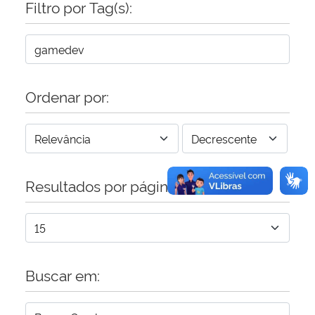
Filtro por Tag(s):
Secretaria-Geral
Secretaria de Governo
Ordenar por:
Gabinete de Segurança Institucional
Advocacia-Geral da União
Resultados por página:
Banco Central do Brasil
Planalto
Buscar em: