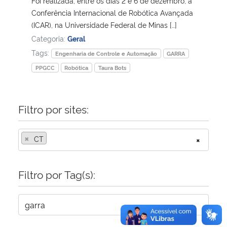
Foi realizada, entre os dias 2 e 6 de dezembro, a
Conferência Internacional de Robótica Avançada
Secretaria-Geral
(ICAR), na Universidade Federal de Minas […]
Categoria:
Geral
Secretaria de Governo
Tags:
Engenharia de Controle e Automação
GARRA
PPGCC
Robótica
Taura Bots
Gabinete de Segurança Institucional
Advocacia-Geral da União
Filtro por sites:
Banco Central do Brasil
×
CT
×
Planalto
Filtro por Tag(s):