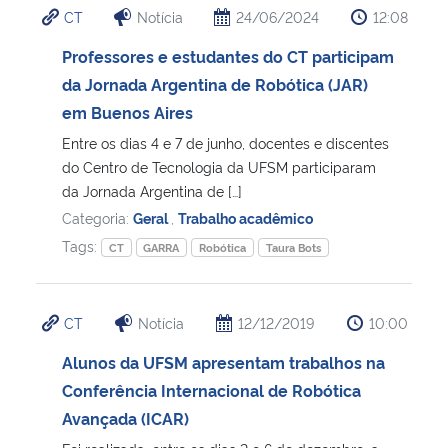
CT
Notícia
24/06/2024
12:08
Ministério da Cidadania
Professores e estudantes do CT participam
Ministério da Saúde
da Jornada Argentina de Robótica (JAR)
em Buenos Aires
Ministério de Minas e Energia
Entre os dias 4 e 7 de junho, docentes e discentes
do Centro de Tecnologia da UFSM participaram
Ministério da Ciência, Tecnologia, Inovações e Comunicações
da Jornada Argentina de […]
Categoria:
Geral
,
Trabalho acadêmico
Ministério do Meio Ambiente
Tags:
CT
GARRA
Robótica
Taura Bots
Ministério do Turismo
CT
Notícia
12/12/2019
10:00
Ministério do Desenvolvimento Regional
Alunos da UFSM apresentam trabalhos na
Conferência Internacional de Robótica
Controladoria-Geral da União
Avançada (ICAR)
Ministério da Mulher, da Família e dos Direitos Humanos