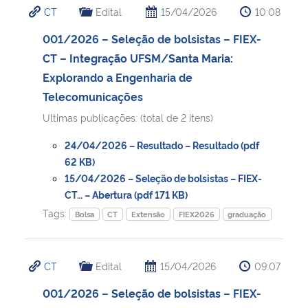
CT
Edital
15/04/2026
10:08
Ministério da Cidadania
001/2026 – Seleção de bolsistas – FIEX-
Ministério da Saúde
CT – Integração UFSM/Santa Maria:
Explorando a Engenharia de
Ministério de Minas e Energia
Telecomunicações
Ultimas publicações: (total de 2 itens)
Ministério da Ciência, Tecnologia, Inovações e Comunicações
24/04/2026 – Resultado – Resultado (pdf
Ministério do Meio Ambiente
62 KB)
15/04/2026 – Seleção de bolsistas – FIEX-
CT… – Abertura (pdf 171 KB)
Ministério do Turismo
Tags:
Bolsa
CT
Extensão
FIEX2026
graduação
Ministério do Desenvolvimento Regional
CT
Edital
15/04/2026
09:07
Controladoria-Geral da União
001/2026 – Seleção de bolsistas – FIEX-
Ministério da Mulher, da Família e dos Direitos Humanos