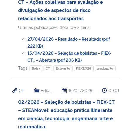
CT – Ações coletivas para avaliação e
divulgação de aspectos de risco
Secretaria-Geral
relacionados aos transportes
Ultimas publicações: (total de 2 itens)
Secretaria de Governo
27/04/2026 – Resultado – Resultado (pdf
Gabinete de Segurança Institucional
222 KB)
15/04/2026 – Seleção de bolsistas – FIEX-
CT… – Abertura (pdf 206 KB)
Advocacia-Geral da União
Tags:
Bolsa
CT
Extensão
FIEX2026
graduação
Banco Central do Brasil
CT
Edital
15/04/2026
09:01
Planalto
02/2026 – Seleção de bolsistas – FIEX-CT
– STEAMovel: educação prática itinerante
em ciência, tecnologia, engenharia, arte e
matemática