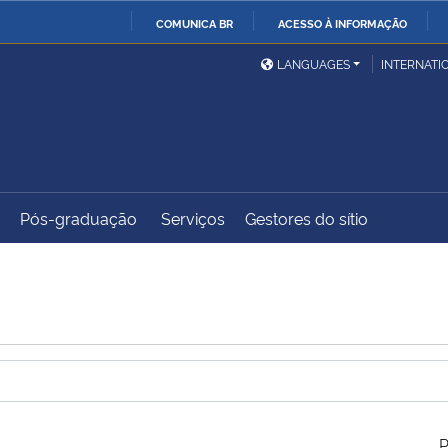
COMUNICA BR
ACESSO À INFORMAÇÃO
Ministério da Defesa
Ministério das Relações
Mini
IR
LANGUAGES
INTERNATI
Exteriores
PARA
O
Ministério da Cidadania
Ministério da Saúde
Mini
CONTEÚDO
Pós-graduação
Serviços
Gestores do sítio
Ministério do
Controladoria-Geral da
Mini
Desenvolvimento Regional
União
Famí
Hum
Advocacia-Geral da União
Banco Central do Brasil
Plan
P