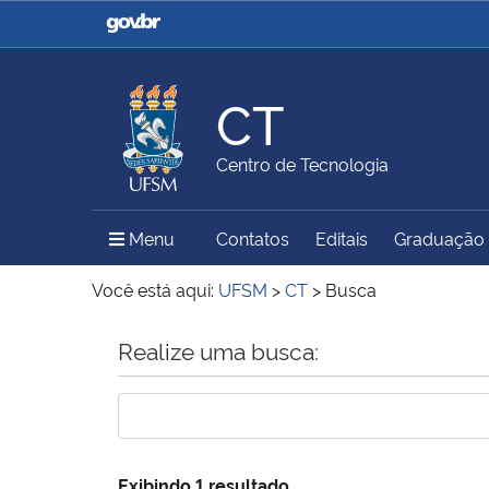
Casa Civil
Ministério da Justiça e
Segurança Pública
CT
Ministério da Agricultura,
Ministério da Educação
Centro de Tecnologia
Pecuária e Abastecimento
Menu Principal do Sítio
Menu
Contatos
Editais
Graduação
Ministério do Meio Ambiente
Ministério do Turismo
Você está aqui:
UFSM
>
CT
>
Busca
Início do conteúdo
Realize uma busca:
Secretaria de Governo
Gabinete de Segurança
Institucional
Exibindo 1 resultado