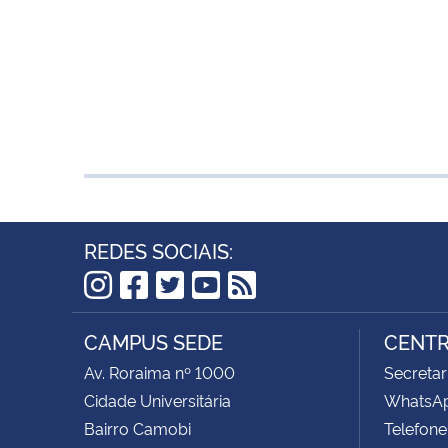
REDES SOCIAIS:
Instagram
Facebook
Twitter
YouTube
RSS
CAMPUS SEDE
CENTR
Av. Roraima nº 1000
Secretar
Cidade Universitária
WhatsAp
Bairro Camobi
Telefone