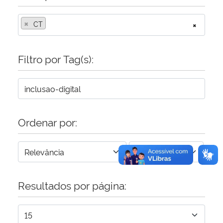
×
Secretaria-Geral
CT
×
Secretaria de Governo
Filtro por Tag(s):
Gabinete de Segurança Institucional
Advocacia-Geral da União
Ordenar por:
Banco Central do Brasil
Planalto
Resultados por página: