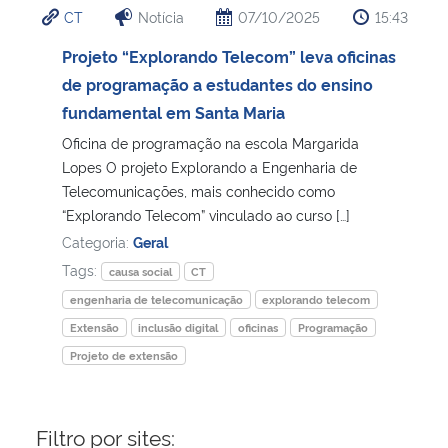
CT
Notícia
07/10/2025
15:43
Ministério da Cidadania
Projeto “Explorando Telecom” leva oficinas
Ministério da Saúde
de programação a estudantes do ensino
fundamental em Santa Maria
Ministério de Minas e Energia
Oficina de programação na escola Margarida
Lopes O projeto Explorando a Engenharia de
Ministério da Ciência, Tecnologia, Inovações e Comunicações
Telecomunicações, mais conhecido como
“Explorando Telecom” vinculado ao curso […]
Ministério do Meio Ambiente
Categoria:
Geral
Tags:
causa social
CT
Ministério do Turismo
engenharia de telecomunicação
explorando telecom
Extensão
inclusão digital
oficinas
Programação
Ministério do Desenvolvimento Regional
Projeto de extensão
Controladoria-Geral da União
Filtro por sites:
Ministério da Mulher, da Família e dos Direitos Humanos