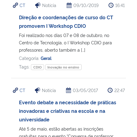
CT
Notícia
09/10/2019
16:41
Ministério da Cidadania
Direção e coordenações de curso do CT
Ministério da Saúde
promovem I Workshop CDIO
Foi realizado nos dias 07 e 08 de outubro, no
Ministério de Minas e Energia
Centro de Tecnologia, o I Workshop CDIO para
professores, aberto também a […]
Ministério da Ciência, Tecnologia, Inovações e Comunicações
Categoria:
Geral
Tags:
CDIO
Inovação no ensino
Ministério do Meio Ambiente
Ministério do Turismo
CT
Notícia
03/05/2017
22:47
Evento debate a necessidade de práticas
Ministério do Desenvolvimento Regional
inovadoras e criativas na escola e na
universidade
Controladoria-Geral da União
Até 5 de maio, estão abertas as inscrições
Ministério da Mulher, da Família e dos Direitos Humanos
gratuitas para o evento “Conversa de professor: