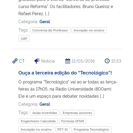
curso Reforma”. Os facilitadores, Bruno Queiroz e
Rafael Perez, […]
Secretaria-Geral
Categoria:
Geral
Tags:
Secretaria de Governo
Conversa de Professor
Inovação no ensino
UAP
Gabinete de Segurança Institucional
CT
Notícia
11/05/2016
15:53
Advocacia-Geral da União
Ouça a terceira edição do “Tecnológico”!
Banco Central do Brasil
O programa “Tecnológico” vai ao ar todas as terça-
feiras às 17h05, na Rádio Universidade (800am).
Planalto
Ele é um espaço para debater novidades […]
Categoria:
Geral
Tags:
Aulas invertidas
Empresas Juniores
Engenheiro Calculista
Fórmula UFSM
Inovação no ensino
PET-SI
Programa Tecnológico