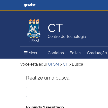
Casa Civil
Ministério da Justiça e
Segurança Pública
CT
Ministério da Agricultura,
Ministério da Educação
Centro de Tecnologia
Pecuária e Abastecimento
Menu Principal do Sítio
Menu
Contatos
Editais
Graduação
Ministério do Meio Ambiente
Ministério do Turismo
Você está aqui:
UFSM
>
CT
>
Busca
Início do conteúdo
Realize uma busca:
Secretaria de Governo
Gabinete de Segurança
Institucional
Exibindo 1 resultado