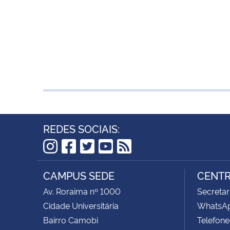
REDES SOCIAIS:
Instagram
Facebook
Twitter
YouTube
RSS
CAMPUS SEDE
CENTR
Av. Roraima nº 1000
Secretar
Cidade Universitária
WhatsAp
Bairro Camobi
Telefone