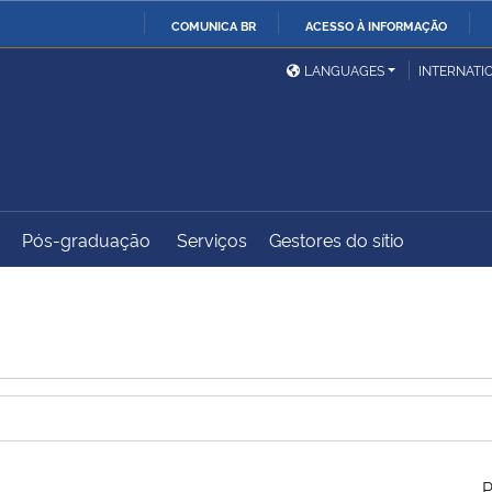
COMUNICA BR
ACESSO À INFORMAÇÃO
Ministério da Defesa
Ministério das Relações
Mini
IR
LANGUAGES
INTERNATI
Exteriores
PARA
O
Ministério da Cidadania
Ministério da Saúde
Mini
CONTEÚDO
Pós-graduação
Serviços
Gestores do sítio
Ministério do
Controladoria-Geral da
Mini
Desenvolvimento Regional
União
Famí
Hum
Advocacia-Geral da União
Banco Central do Brasil
Plan
P