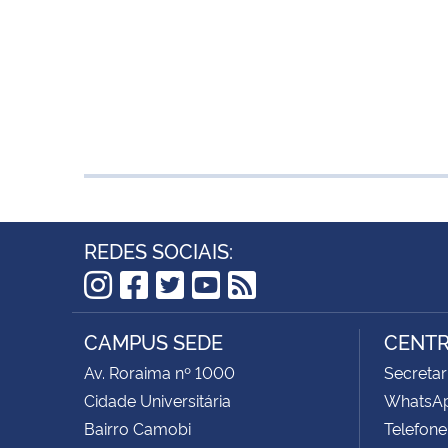
REDES SOCIAIS:
Instagram
Facebook
Twitter
YouTube
RSS
CAMPUS SEDE
CENTR
Av. Roraima nº 1000
Secretar
Cidade Universitária
WhatsAp
Bairro Camobi
Telefone