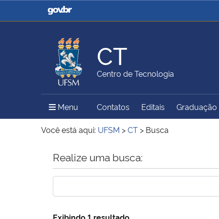
Casa Civil
Ministério da Justiça e
Segurança Pública
CT
Ministério da Agricultura,
Ministério da Educação
Centro de Tecnologia
Pecuária e Abastecimento
Menu Principal do Sítio
Menu
Contatos
Editais
Graduação
Ministério do Meio Ambiente
Ministério do Turismo
Você está aqui:
UFSM
>
CT
>
Busca
Início do conteúdo
Realize uma busca:
Secretaria de Governo
Gabinete de Segurança
Institucional
Exibindo 1 resultado