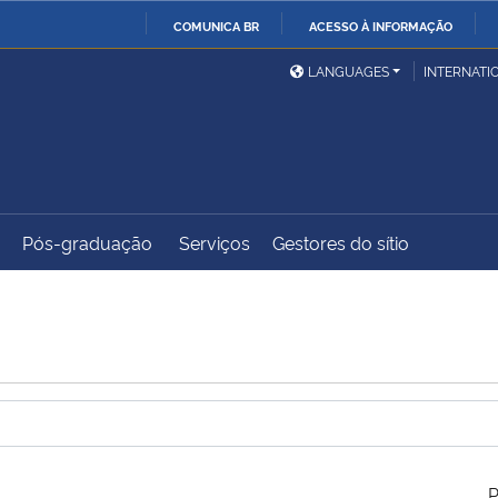
COMUNICA BR
ACESSO À INFORMAÇÃO
Ministério da Defesa
Ministério das Relações
Mini
IR
LANGUAGES
INTERNATI
Exteriores
PARA
O
Ministério da Cidadania
Ministério da Saúde
Mini
CONTEÚDO
Pós-graduação
Serviços
Gestores do sítio
Ministério do
Controladoria-Geral da
Mini
Desenvolvimento Regional
União
Famí
Hum
Advocacia-Geral da União
Banco Central do Brasil
Plan
P