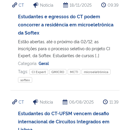
CT
Notícia
18/11/2025
09:39
Ministério da Cidadania
Estudantes e egressos do CT podem
Ministério da Saúde
concorrer a residência em microeletrônica
da Softex
Ministério de Minas e Energia
Estão abertas, até o próximo dia 02/12, as
inscrições para o processo seletivo do projeto CI
Ministério da Ciência, Tecnologia, Inovações e Comunicações
Expert, da Softex. Estudantes de cursos […]
Categoria:
Geral
Ministério do Meio Ambiente
Tags:
CI Expert
GMICRO
MCTI
microeletrônica
softex
Ministério do Turismo
Ministério do Desenvolvimento Regional
CT
Notícia
06/08/2025
11:39
Estudantes do CT-UFSM vencem desafio
Controladoria-Geral da União
internacional de Circuitos Integrados em
Ministério da Mulher, da Família e dos Direitos Humanos
Lisboa