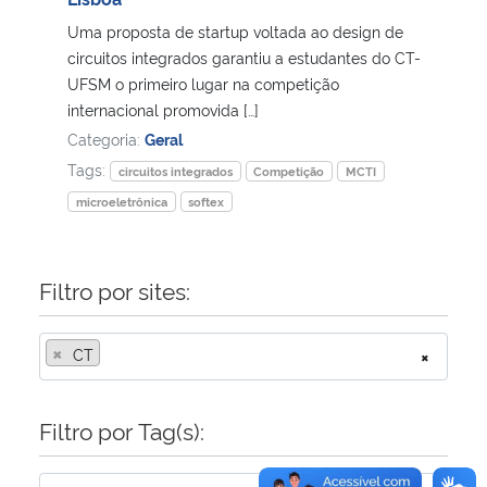
Uma proposta de startup voltada ao design de
Secretaria-Geral
circuitos integrados garantiu a estudantes do CT-
UFSM o primeiro lugar na competição
Secretaria de Governo
internacional promovida […]
Categoria:
Geral
Gabinete de Segurança Institucional
Tags:
circuitos integrados
Competição
MCTI
microeletrônica
softex
Advocacia-Geral da União
Banco Central do Brasil
Filtro por sites:
Planalto
×
CT
×
Filtro por Tag(s):