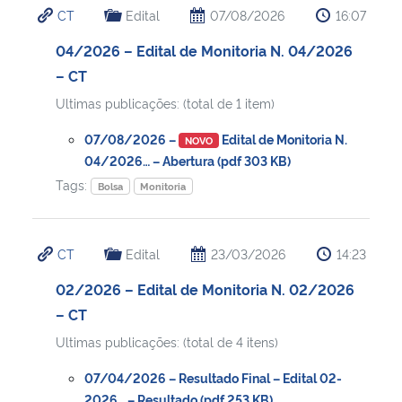
CT
Edital
07/08/2026
16:07
Ministério da Cidadania
04/2026 – Edital de Monitoria N. 04/2026
Ministério da Saúde
– CT
Ultimas publicações: (total de 1 item)
Ministério de Minas e Energia
07/08/2026 –
Edital de Monitoria N.
NOVO
Ministério da Ciência, Tecnologia, Inovações e Comunicações
04/2026… – Abertura (pdf 303 KB)
Tags:
Bolsa
Monitoria
Ministério do Meio Ambiente
CT
Edital
23/03/2026
14:23
Ministério do Turismo
02/2026 – Edital de Monitoria N. 02/2026
Ministério do Desenvolvimento Regional
– CT
Ultimas publicações: (total de 4 itens)
Controladoria-Geral da União
07/04/2026 – Resultado Final – Edital 02-
Ministério da Mulher, da Família e dos Direitos Humanos
2026… – Resultado (pdf 253 KB)