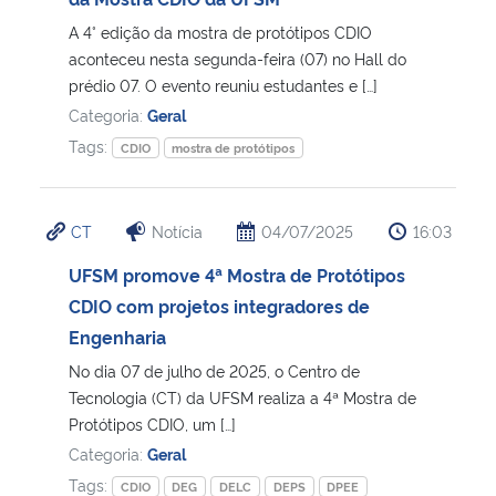
A 4° edição da mostra de protótipos CDIO
Secretaria-Geral
aconteceu nesta segunda-feira (07) no Hall do
prédio 07. O evento reuniu estudantes e […]
Secretaria de Governo
Categoria:
Geral
Tags:
CDIO
mostra de protótipos
Gabinete de Segurança Institucional
Advocacia-Geral da União
CT
Notícia
04/07/2025
16:03
UFSM promove 4ª Mostra de Protótipos
Banco Central do Brasil
CDIO com projetos integradores de
Engenharia
Planalto
No dia 07 de julho de 2025, o Centro de
Tecnologia (CT) da UFSM realiza a 4ª Mostra de
Protótipos CDIO, um […]
Categoria:
Geral
Tags:
CDIO
DEG
DELC
DEPS
DPEE