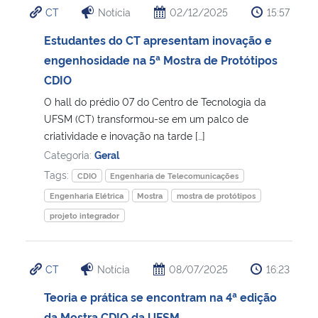
CT
Notícia
02/12/2025
15:57
Ministério da Cidadania
Estudantes do CT apresentam inovação e
Ministério da Saúde
engenhosidade na 5ª Mostra de Protótipos
CDIO
Ministério de Minas e Energia
O hall do prédio 07 do Centro de Tecnologia da
UFSM (CT) transformou-se em um palco de
Ministério da Ciência, Tecnologia, Inovações e Comunicações
criatividade e inovação na tarde […]
Categoria:
Geral
Ministério do Meio Ambiente
Tags:
CDIO
Engenharia de Telecomunicações
Engenharia Elétrica
Mostra
mostra de protótipos
Ministério do Turismo
projeto integrador
Ministério do Desenvolvimento Regional
CT
Notícia
08/07/2025
16:23
Controladoria-Geral da União
Teoria e prática se encontram na 4ª edição
Ministério da Mulher, da Família e dos Direitos Humanos
da Mostra CDIO da UFSM