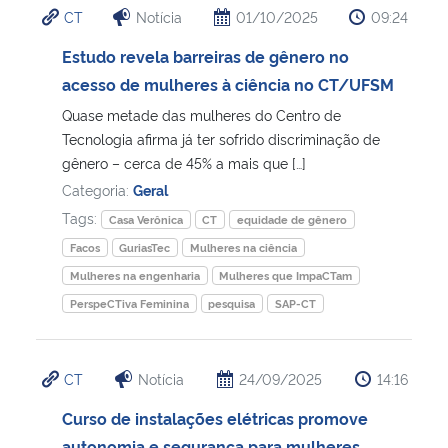
CT
Notícia
01/10/2025
09:24
Ministério da Cidadania
Estudo revela barreiras de gênero no
Ministério da Saúde
acesso de mulheres à ciência no CT/UFSM
Quase metade das mulheres do Centro de
Ministério de Minas e Energia
Tecnologia afirma já ter sofrido discriminação de
gênero – cerca de 45% a mais que […]
Ministério da Ciência, Tecnologia, Inovações e Comunicações
Categoria:
Geral
Tags:
Casa Verônica
CT
equidade de gênero
Ministério do Meio Ambiente
Facos
GuriasTec
Mulheres na ciência
Mulheres na engenharia
Mulheres que ImpaCTam
Ministério do Turismo
PerspeCTiva Feminina
pesquisa
SAP-CT
Ministério do Desenvolvimento Regional
CT
Notícia
24/09/2025
14:16
Controladoria-Geral da União
Curso de instalações elétricas promove
Ministério da Mulher, da Família e dos Direitos Humanos
autonomia e segurança para mulheres