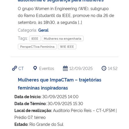
O grupo Women in Engineering (WIE), subgrupo
Secretaria-Geral
do Ramo Estudantil da IEEE, promove no dia 26 de
setembro, às 18h30, a segunda […]
Secretaria de Governo
Categoria:
Geral
Tags:
IEEE
Mulheres na engenharia
Gabinete de Segurança Institucional
PerspeCTiva Feminina
WIE IEEE
Advocacia-Geral da União
CT
Eventos
12/09/2025
14:52
Banco Central do Brasil
Mulheres que ImpaCTam – trajetórias
femininas inspiradoras
Planalto
Data de Início:
30/09/2025 14:00
Data de Término:
30/09/2025 15:30
Local de realização:
Auditório Pércio Reis – CT-UFSM |
Prédio 07, térreo
Estado:
Rio Grande do Sul