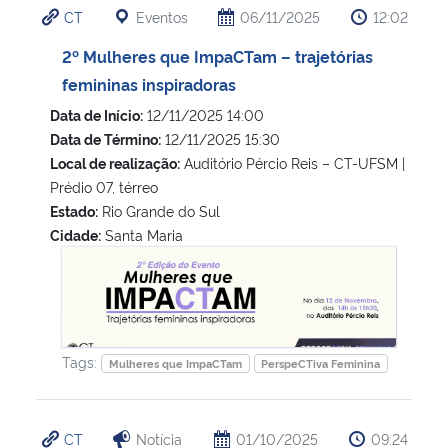
CT
Eventos
06/11/2025
12:02
Ministério da Cidadania
2º Mulheres que ImpaCTam – trajetórias
Ministério da Saúde
femininas inspiradoras
Data de Início:
12/11/2025 14:00
Ministério de Minas e Energia
Data de Término:
12/11/2025 15:30
Local de realização:
Auditório Pércio Reis – CT-UFSM |
Ministério da Ciência, Tecnologia, Inovações e Comunicações
Prédio 07, térreo
Estado:
Rio Grande do Sul
Ministério do Meio Ambiente
Cidade:
Santa Maria
2º Mulheres que ImpaCTam – trajetórias femininas inspira
Ministério do Turismo
Ministério do Desenvolvimento Regional
Tags:
Mulheres que ImpaCTam
PerspeCTiva Feminina
Controladoria-Geral da União
CT
Notícia
01/10/2025
09:24
Ministério da Mulher, da Família e dos Direitos Humanos