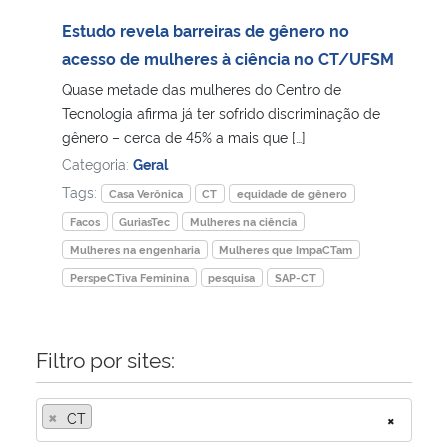
Estudo revela barreiras de gênero no
Secretaria-Geral
acesso de mulheres à ciência no CT/UFSM
Quase metade das mulheres do Centro de
Secretaria de Governo
Tecnologia afirma já ter sofrido discriminação de
gênero – cerca de 45% a mais que […]
Gabinete de Segurança Institucional
Categoria:
Geral
Tags:
Casa Verônica
CT
equidade de gênero
Advocacia-Geral da União
Facos
GuriasTec
Mulheres na ciência
Mulheres na engenharia
Mulheres que ImpaCTam
Banco Central do Brasil
PerspeCTiva Feminina
pesquisa
SAP-CT
Planalto
Filtro por sites:
×
CT
×