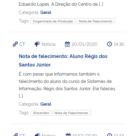
Eduardo Lopes. A Direção do Centro de […]
Categoria:
Geral
Secretaria-Geral
Tags:
Engenharia de Produção
Nota de Falecimento
Secretaria de Governo
CT
Notícia
20/01/2020
14:36
Gabinete de Segurança Institucional
Nota de falecimento: Aluno Régis dos
Advocacia-Geral da União
Santos Júnior
É com pesar que informamos também o
Banco Central do Brasil
falecimento do aluno do curso de Sistemas de
Informação, Régis dos Santos Júnior. Ele faleceu
Planalto
[…]
Categoria:
Geral
Tags:
Discentes
Nota de Falecimento
CT
Notícia
19/01/2020
13:33