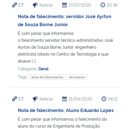
CT
Notícia
17/07/2020
20:36
Ministério da Cidadania
Nota de falecimento: servidor José Ayrton
Ministério da Saúde
de Souza Borne Junior
É com pesar que informamos
Ministério de Minas e Energia
o falecimento servidor técnico-administrativo José
Ayrton de Souza Borne Junior, engenheiro
Ministério da Ciência, Tecnologia, Inovações e Comunicações
eletricista lotado no Centro de Tecnologia e que
atuava […]
Ministério do Meio Ambiente
Categoria:
Geral
Tags:
Nota de Falecimento
Servidores
Ministério do Turismo
Ministério do Desenvolvimento Regional
CT
Notícia
15/04/2020
06:11
Nota de falecimento: Aluno Eduardo Lopes
Controladoria-Geral da União
É com pesar que informamos o falecimento do
aluno do curso de Engenharia de Produção,
Ministério da Mulher, da Família e dos Direitos Humanos