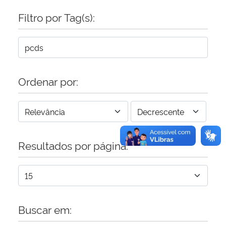
Filtro por Tag(s):
Secretaria-Geral
Secretaria de Governo
Gabinete de Segurança Institucional
Ordenar por:
Advocacia-Geral da União
Banco Central do Brasil
Resultados por página:
Planalto
Buscar em: