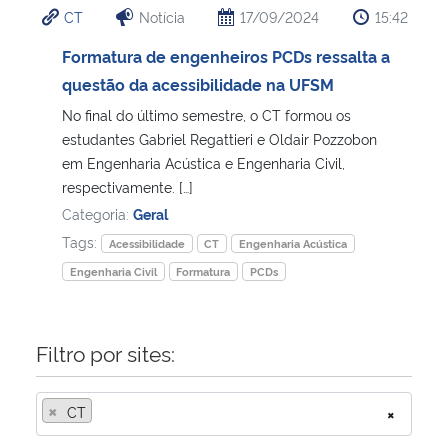
CT
Notícia
17/09/2024
15:42
Ministério da Cidadania
Formatura de engenheiros PCDs ressalta a
Ministério da Saúde
questão da acessibilidade na UFSM
No final do último semestre, o CT formou os
Ministério de Minas e Energia
estudantes Gabriel Regattieri e Oldair Pozzobon
em Engenharia Acústica e Engenharia Civil,
Ministério da Ciência, Tecnologia, Inovações e Comunicações
respectivamente. […]
Categoria:
Geral
Ministério do Meio Ambiente
Tags:
Acessibilidade
CT
Engenharia Acústica
Engenharia Civil
Formatura
PCDs
Ministério do Turismo
Ministério do Desenvolvimento Regional
Filtro por sites:
Controladoria-Geral da União
×
CT
×
Ministério da Mulher, da Família e dos Direitos Humanos