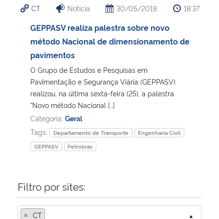
CT
Notícia
30/05/2018
18:37
Ministério da Cidadania
GEPPASV realiza palestra sobre novo
Ministério da Saúde
método Nacional de dimensionamento de
pavimentos
Ministério de Minas e Energia
O Grupo de Estudos e Pesquisas em
Pavimentação e Segurança Viária (GEPPASV)
Ministério da Ciência, Tecnologia, Inovações e Comunicações
realizou, na última sexta-feira (25), a palestra
“Novo método Nacional […]
Ministério do Meio Ambiente
Categoria:
Geral
Tags:
Departamento de Transporte
Engenharia Civil
Ministério do Turismo
GEPPASV
Petrobras
Ministério do Desenvolvimento Regional
Filtro por sites:
Controladoria-Geral da União
×
CT
×
Ministério da Mulher, da Família e dos Direitos Humanos