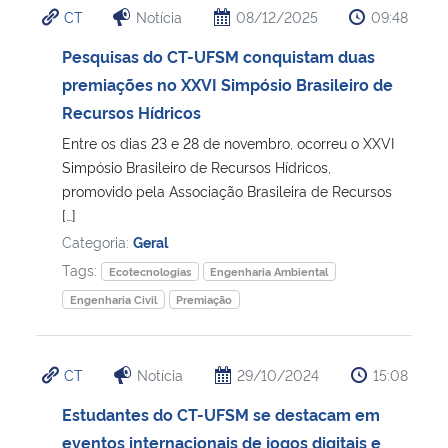
CT
Notícia
08/12/2025
09:48
Ministério da Cidadania
Pesquisas do CT-UFSM conquistam duas
Ministério da Saúde
premiações no XXVI Simpósio Brasileiro de
Recursos Hídricos
Ministério de Minas e Energia
Entre os dias 23 e 28 de novembro, ocorreu o XXVI
Simpósio Brasileiro de Recursos Hídricos,
Ministério da Ciência, Tecnologia, Inovações e Comunicações
promovido pela Associação Brasileira de Recursos
[…]
Ministério do Meio Ambiente
Categoria:
Geral
Tags:
Ecotecnologias
Engenharia Ambiental
Ministério do Turismo
Engenharia Civil
Premiação
Ministério do Desenvolvimento Regional
CT
Notícia
29/10/2024
15:08
Controladoria-Geral da União
Estudantes do CT-UFSM se destacam em
eventos internacionais de jogos digitais e
Ministério da Mulher, da Família e dos Direitos Humanos