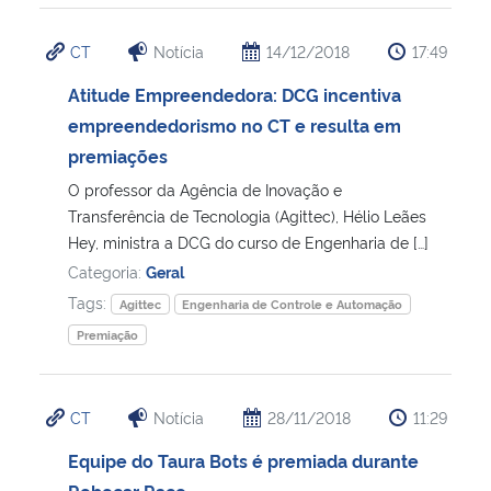
CT
Notícia
14/12/2018
17:49
Atitude Empreendedora: DCG incentiva
empreendedorismo no CT e resulta em
premiações
O professor da Agência de Inovação e
Transferência de Tecnologia (Agittec), Hélio Leães
Hey, ministra a DCG do curso de Engenharia de […]
Categoria:
Geral
Tags:
Agittec
Engenharia de Controle e Automação
Premiação
CT
Notícia
28/11/2018
11:29
Equipe do Taura Bots é premiada durante
Robocar Race