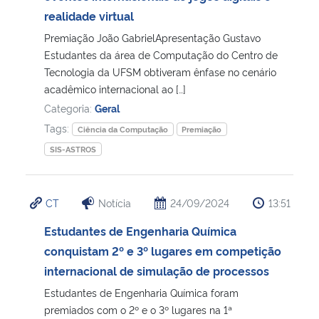
realidade virtual
Secretaria-Geral
Premiação João GabrielApresentação Gustavo
Estudantes da área de Computação do Centro de
Secretaria de Governo
Tecnologia da UFSM obtiveram ênfase no cenário
acadêmico internacional ao […]
Categoria:
Geral
Gabinete de Segurança Institucional
Tags:
Ciência da Computação
Premiação
Advocacia-Geral da União
SIS-ASTROS
Banco Central do Brasil
CT
Notícia
24/09/2024
13:51
Planalto
Estudantes de Engenharia Química
conquistam 2º e 3º lugares em competição
internacional de simulação de processos
Estudantes de Engenharia Química foram
premiados com o 2º e o 3º lugares na 1ª