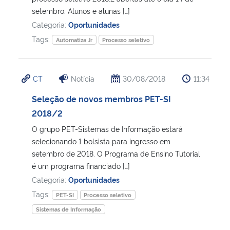
setembro. Alunos e alunas […]
Secretaria-Geral
Categoria:
Oportunidades
Tags:
Automatiza Jr
Processo seletivo
Secretaria de Governo
CT
Notícia
30/08/2018
11:34
Gabinete de Segurança Institucional
Seleção de novos membros PET-SI
Advocacia-Geral da União
2018/2
O grupo PET-Sistemas de Informação estará
Banco Central do Brasil
selecionando 1 bolsista para ingresso em
setembro de 2018. O Programa de Ensino Tutorial
Planalto
é um programa financiado […]
Categoria:
Oportunidades
Tags:
PET-SI
Processo seletivo
Sistemas de Informação