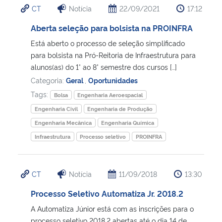
CT
Notícia
22/09/2021
17:12
Ministério da Cidadania
Aberta seleção para bolsista na PROINFRA
Ministério da Saúde
Está aberto o processo de seleção simplificado
para bolsista na Pró-Reitoria de Infraestrutura para
Ministério de Minas e Energia
alunos(as) do 1° ao 8° semestre dos cursos […]
Categoria:
Geral
,
Oportunidades
Ministério da Ciência, Tecnologia, Inovações e Comunicações
Tags:
Bolsa
Engenharia Aeroespacial
Engenharia Civil
Engenharia de Produção
Ministério do Meio Ambiente
Engenharia Mecânica
Engenharia Química
Infraestrutura
Processo seletivo
PROINFRA
Ministério do Turismo
Ministério do Desenvolvimento Regional
CT
Notícia
11/09/2018
13:30
Processo Seletivo Automatiza Jr. 2018.2
Controladoria-Geral da União
A Automatiza Júnior está com as inscrições para o
Ministério da Mulher, da Família e dos Direitos Humanos
processo seletivo 2018.2 abertas até o dia 14 de