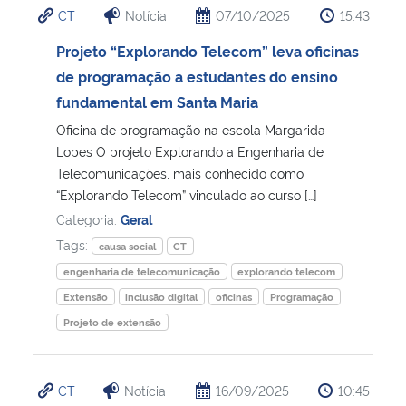
CT
Notícia
07/10/2025
15:43
Ministério da Cidadania
Projeto “Explorando Telecom” leva oficinas
Ministério da Saúde
de programação a estudantes do ensino
fundamental em Santa Maria
Ministério de Minas e Energia
Oficina de programação na escola Margarida
Lopes O projeto Explorando a Engenharia de
Ministério da Ciência, Tecnologia, Inovações e Comunicações
Telecomunicações, mais conhecido como
“Explorando Telecom” vinculado ao curso […]
Ministério do Meio Ambiente
Categoria:
Geral
Tags:
causa social
CT
Ministério do Turismo
engenharia de telecomunicação
explorando telecom
Extensão
inclusão digital
oficinas
Programação
Ministério do Desenvolvimento Regional
Projeto de extensão
Controladoria-Geral da União
CT
Notícia
16/09/2025
10:45
Ministério da Mulher, da Família e dos Direitos Humanos