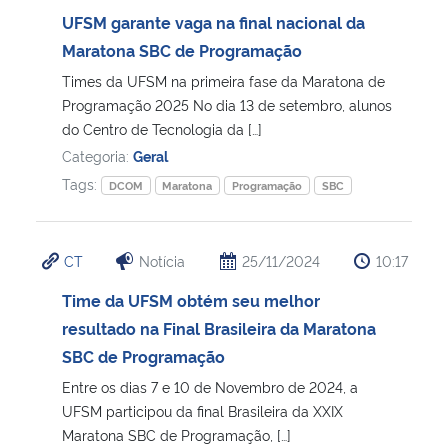
UFSM garante vaga na final nacional da
Secretaria-Geral
Maratona SBC de Programação
Times da UFSM na primeira fase da Maratona de
Secretaria de Governo
Programação 2025 No dia 13 de setembro, alunos
do Centro de Tecnologia da […]
Gabinete de Segurança Institucional
Categoria:
Geral
Tags:
DCOM
Maratona
Programação
SBC
Advocacia-Geral da União
Banco Central do Brasil
CT
Notícia
25/11/2024
10:17
Time da UFSM obtém seu melhor
Planalto
resultado na Final Brasileira da Maratona
SBC de Programação
Entre os dias 7 e 10 de Novembro de 2024, a
UFSM participou da final Brasileira da XXIX
Maratona SBC de Programação, […]