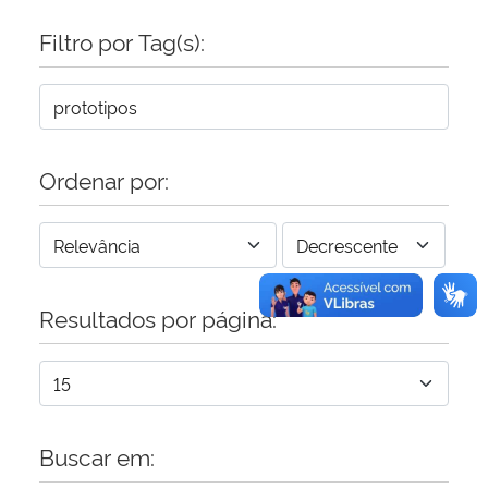
Filtro por Tag(s):
Secretaria-Geral
Secretaria de Governo
Gabinete de Segurança Institucional
Ordenar por:
Advocacia-Geral da União
Banco Central do Brasil
Resultados por página:
Planalto
Buscar em: