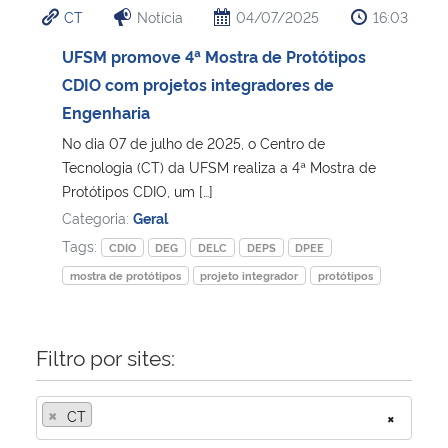
CT
Notícia
04/07/2025
16:03
Ministério da Cidadania
UFSM promove 4ª Mostra de Protótipos
Ministério da Saúde
CDIO com projetos integradores de
Engenharia
Ministério de Minas e Energia
No dia 07 de julho de 2025, o Centro de
Tecnologia (CT) da UFSM realiza a 4ª Mostra de
Ministério da Ciência, Tecnologia, Inovações e Comunicações
Protótipos CDIO, um […]
Categoria:
Geral
Ministério do Meio Ambiente
Tags:
CDIO
DEG
DELC
DEPS
DPEE
mostra de protótipos
projeto integrador
protótipos
Ministério do Turismo
Ministério do Desenvolvimento Regional
Filtro por sites:
Controladoria-Geral da União
×
CT
×
Ministério da Mulher, da Família e dos Direitos Humanos