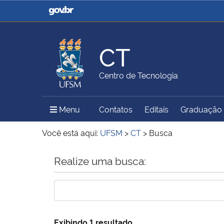
Casa Civil
Ministério da Justiça e
Segurança Pública
CT
Ministério da Agricultura,
Ministério da Educação
Centro de Tecnologia
Pecuária e Abastecimento
Menu Principal do Sítio
Menu
Contatos
Editais
Graduação
Ministério do Meio Ambiente
Ministério do Turismo
Você está aqui:
UFSM
>
CT
>
Busca
Início do conteúdo
Realize uma busca:
Secretaria de Governo
Gabinete de Segurança
Institucional
Exibindo 1 resultado