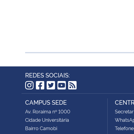
REDES SOCIAIS:
Instagram
Facebook
Twitter
YouTube
RSS
CAMPUS SEDE
CENTR
Av. Roraima nº 1000
Secretar
Cidade Universitária
WhatsAp
Bairro Camobi
Telefone