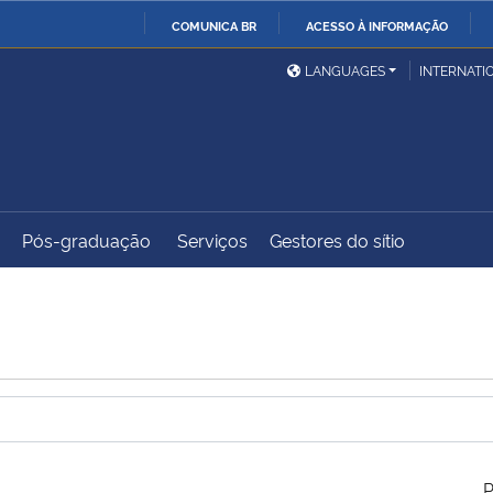
COMUNICA BR
ACESSO À INFORMAÇÃO
Ministério da Defesa
Ministério das Relações
Mini
IR
LANGUAGES
INTERNATI
Exteriores
PARA
O
Ministério da Cidadania
Ministério da Saúde
Mini
CONTEÚDO
Pós-graduação
Serviços
Gestores do sítio
Ministério do
Controladoria-Geral da
Mini
Desenvolvimento Regional
União
Famí
Hum
Advocacia-Geral da União
Banco Central do Brasil
Plan
P